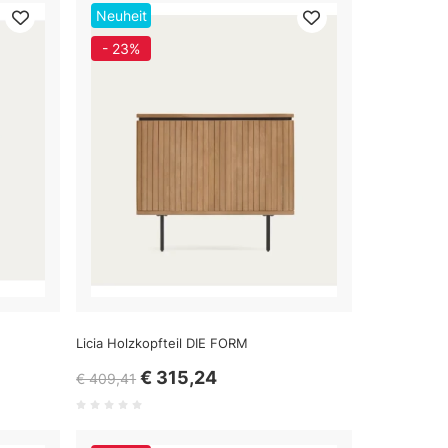
Neuheit
- 23%
Licia Holzkopfteil DIE FORM
€ 315,24
€ 409,41