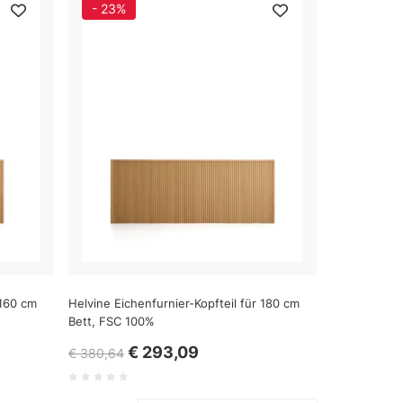
- 23%
 160 cm
Helvine Eichenfurnier-Kopfteil für 180 cm
Bett, FSC 100%
€ 293,09
€ 380,64