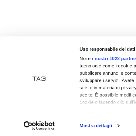
Uso responsabile dei dati
Noi e
i nostri 1022 partne
Akzeptierte Zahlungen
tecnologie come i cookie p
pubblicare annunci e conten
sviluppare i servizi. Avete l
scelte in materia di privacy
scelte. È possibile modifi
cookie o facendo clic sull'i
Tecno Arredo 3
- P. IVA: 03835470406 - Handelsreg
Con il tuo consenso, vor
Ecommerce
by Daisuke
raccogliere informa
Mostra dettagli
Identificare il tuo 