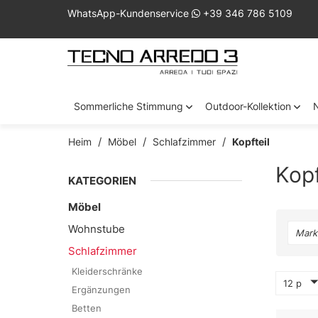
WhatsApp-Kundenservice
+39 346 786 5109
Sommerliche Stimmung
Outdoor-Kollektion
Heim
Möbel
Schlafzimmer
Kopfteil
Kopf
KATEGORIEN
Möbel
Wohnstube
Mark
Schlafzimmer
Kleiderschränke
12 p
Ergänzungen
Betten