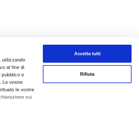
Accetta tutti
, utilizzando
o al fine di
Rifiuta
l pubblico e
i. Le vostre
ettuato le vostre
chiarazione sui
0.000,00 € -
Impressum
 qualche metro,
che specifiche