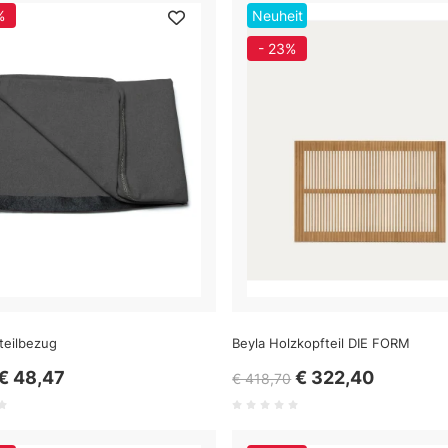
%
Neuheit
- 23%
teilbezug
Beyla Holzkopfteil DIE FORM
€ 48,47
€ 322,40
€ 418,70