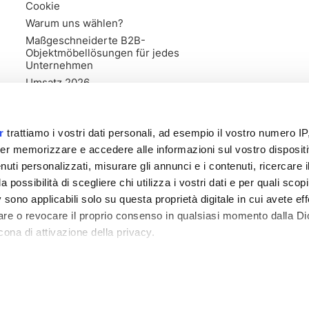
Cookie
Warum uns wählen?
Maßgeschneiderte B2B-
Objektmöbellösungen für jedes
Unternehmen
Umsatz 2026
r
trattiamo i vostri dati personali, ad esempio il vostro numero IP
er memorizzare e accedere alle informazioni sul vostro dispositiv
uti personalizzati, misurare gli annunci e i contenuti, ricercare i
a possibilità di scegliere chi utilizza i vostri dati e per quali scop
 sono applicabili solo su questa proprietà digitale in cui avete eff
care o revocare il proprio consenso in qualsiasi momento dalla Di
cona di attivazione della privacy.
ister von Forlì Cesena Nr. 03835470406 - 318557 - Stammkapital 1
remmo anche:
zioni sulla tua posizione geografica, con un'approssimazione di
dispositivo, scansionandolo attivamente alla ricerca di caratteristi