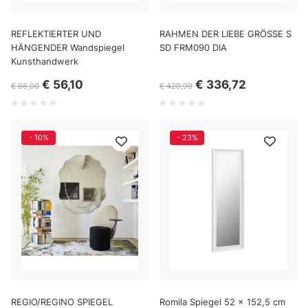
REFLEKTIERTER UND
RAHMEN DER LIEBE GRÖSSE S
HÄNGENDER Wandspiegel
SD FRM090 DIA
Kunsthandwerk
€ 56,10
€ 336,72
€ 66,00
€ 420,90
- 10%
- 23%
REGIO/REGINO SPIEGEL
Romila Spiegel 52 x 152,5 cm