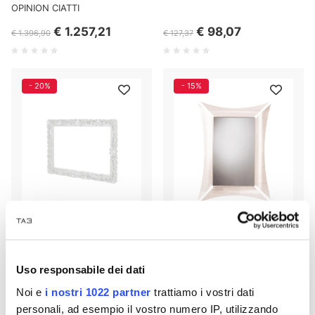
OPINION CIATTI
€ 1.257,21
€ 98,07
€ 1.396,90
€ 127,37
- 20%
- 15%
RAHMEN DER LIEBE GRÖSSE XL
MORGANA Spiegel 335 KUNST
SD FRM220 DIA
UND HANDWERK
Uso responsabile dei dati
€ 795,44
€ 209,95
Noi e
i nostri 1022 partner
trattiamo i vostri dati
€ 994,30
€ 247,00
personali, ad esempio il vostro numero IP, utilizzando