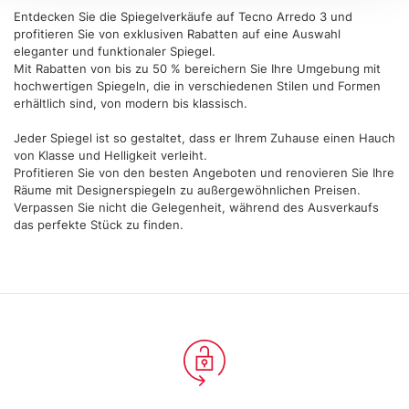
(impronte digitali).
Entdecken Sie die Spiegelverkäufe auf Tecno Arredo 3 und
Approfondisci come vengono elaborati i tuoi dati personali
profitieren Sie von exklusiven Rabatten auf eine Auswahl
e imposta le tue preferenze nella
sezione dettagli
. Puoi
eleganter und funktionaler Spiegel.
Mit Rabatten von bis zu 50 % bereichern Sie Ihre Umgebung mit
modificare o ritirare il tuo consenso in qualsiasi momento
hochwertigen Spiegeln, die in verschiedenen Stilen und Formen
dalla Dichiarazione sui cookie.
erhältlich sind, von modern bis klassisch.
Utilizziamo i cookie per personalizzare contenuti ed
Jeder Spiegel ist so gestaltet, dass er Ihrem Zuhause einen Hauch
von Klasse und Helligkeit verleiht.
annunci, per fornire funzionalità dei social media e per
Profitieren Sie von den besten Angeboten und renovieren Sie Ihre
analizzare il nostro traffico. Condividiamo inoltre
Räume mit Designerspiegeln zu außergewöhnlichen Preisen.
informazioni sul modo in cui utilizza il nostro sito con i
Verpassen Sie nicht die Gelegenheit, während des Ausverkaufs
nostri partner che si occupano di analisi dei dati web,
das perfekte Stück zu finden.
pubblicità e social media, i quali potrebbero combinarle
con altre informazioni che ha fornito loro o che hanno
raccolto dal suo utilizzo dei loro servizi.