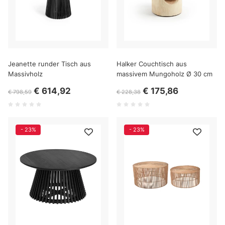
Jeanette runder Tisch aus
Halker Couchtisch aus
Massivholz
massivem Mungoholz Ø 30 cm
€ 614,92
€ 175,86
€ 798,59
€ 228,38
- 23%
- 23%