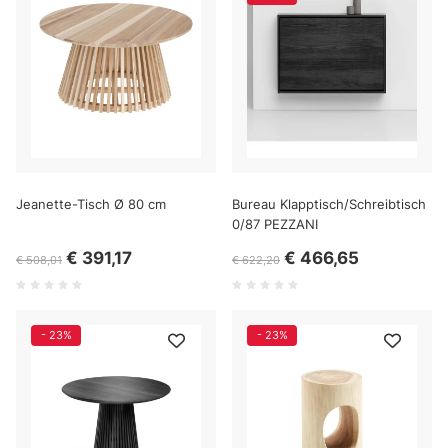
Jeanette-Tisch Ø 80 cm
Bureau Klapptisch/Schreibtisch
0/87 PEZZANI
€ 391,17
€ 466,65
€ 508,01
€ 622,20
- 23%
- 23%