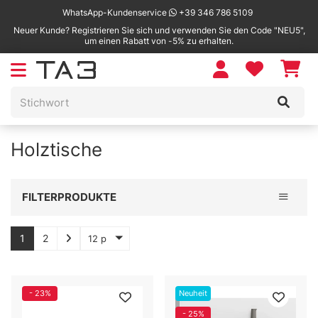
WhatsApp-Kundenservice
+39 346 786 5109
Neuer Kunde? Registrieren Sie sich und verwenden Sie den Code "NEU5",
um einen Rabatt von -5% zu erhalten.
Holztische
Toggle 
FILTERPRODUKTE
1
2
12 p
- 23%
Neuheit
- 25%