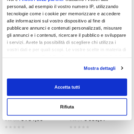
€ 479,09
€ 505,02
€ 622,20
€ 655,87
personali, ad esempio il vostro numero IP, utilizzando
tecnologie come i cookie per memorizzare e accedere
alle informazioni sul vostro dispositivo al fine di
- 23%
- 23%
pubblicare annunci e contenuti personalizzati, misurare
gli annunci e i contenuti, ricercare il pubblico e sviluppare
i servizi. Avete la possibilità di scegliere chi utilizza i
vostri dati e per quali scopi. Le vostre scelte in materia di
privacy sono applicabili solo su questa proprietà digitale
in cui avete effettuato le vostre scelte. È possibile
Mostra dettagli
modificare o revocare il proprio consenso in qualsiasi
momento dalla Dichiarazione sui cookie o facendo clic
sull'icona di attivazione della privacy.
Accetta tutti
Deyanira-Tisch mit
Jeanette Tisch Ø 120 cm
Con il tuo consenso, vorremmo anche:
Eichenfurnier und Beinen aus
schwarz
Rifiuta
raccogliere informazioni sulla tua posizione
massiver Eiche, 160 x 90 cm
geografica, con un'approssimazione di qualche
€ 734,99
€ 636,91
€ 954,53
€ 827,16
metro,
Identificare il tuo dispositivo, scansionandolo