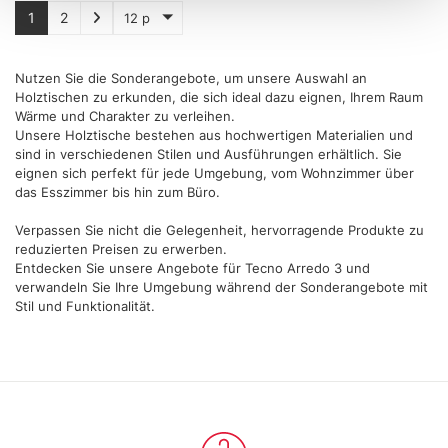
attivamente alla ricerca di caratteristiche specifiche
1
2
12 p
(impronte digitali).
Approfondisci come vengono elaborati i tuoi dati personali
Nutzen Sie die Sonderangebote, um unsere Auswahl an
e imposta le tue preferenze nella
sezione dettagli
. Puoi
Holztischen zu erkunden, die sich ideal dazu eignen, Ihrem Raum
modificare o ritirare il tuo consenso in qualsiasi momento
Wärme und Charakter zu verleihen.
dalla Dichiarazione sui cookie.
Unsere Holztische bestehen aus hochwertigen Materialien und
sind in verschiedenen Stilen und Ausführungen erhältlich. Sie
eignen sich perfekt für jede Umgebung, vom Wohnzimmer über
Utilizziamo i cookie per personalizzare contenuti ed
das Esszimmer bis hin zum Büro.
annunci, per fornire funzionalità dei social media e per
analizzare il nostro traffico. Condividiamo inoltre
Verpassen Sie nicht die Gelegenheit, hervorragende Produkte zu
reduzierten Preisen zu erwerben.
informazioni sul modo in cui utilizza il nostro sito con i
Entdecken Sie unsere Angebote für Tecno Arredo 3 und
nostri partner che si occupano di analisi dei dati web,
verwandeln Sie Ihre Umgebung während der Sonderangebote mit
pubblicità e social media, i quali potrebbero combinarle
Stil und Funktionalität.
con altre informazioni che ha fornito loro o che hanno
raccolto dal suo utilizzo dei loro servizi.