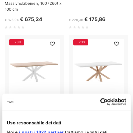
Massivholzbeinen, 160 (260) x
100 cm
€ 675,24
€ 175,86
€ 876,94
€ 228,38
- 23%
- 23%
Argo Tisch 200 cm
Argo Tisch, 160 cm, weiße
Melaminplatte mit Beinen in
Uso responsabile dei dati
Holzoptik
Noi e
i nostri 1022 partner
trattiamo i vostri dati