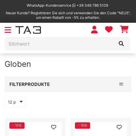
WhatsApp-Kundenservice
+39 346 786 5109
Neuer Kunde? Registrieren Sie sich und verwenden Sie den Code "NEU5",
um einen Rabatt von -5% zu erhalten.
Globen
Toggle 
FILTERPRODUKTE
12 p
- 15%
- 10%