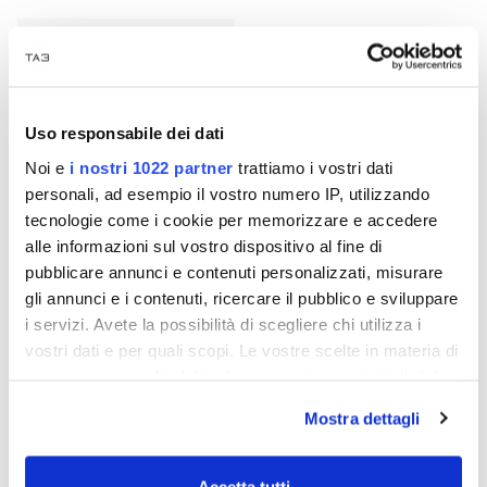
- 10%
Uso responsabile dei dati
Noi e
i nostri 1022 partner
trattiamo i vostri dati
personali, ad esempio il vostro numero IP, utilizzando
tecnologie come i cookie per memorizzare e accedere
alle informazioni sul vostro dispositivo al fine di
pubblicare annunci e contenuti personalizzati, misurare
gli annunci e i contenuti, ricercare il pubblico e sviluppare
Kosmos-Globus
i servizi. Avete la possibilità di scegliere chi utilizza i
€ 116,10
€ 129,00
vostri dati e per quali scopi. Le vostre scelte in materia di
privacy sono applicabili solo su questa proprietà digitale
in cui avete effettuato le vostre scelte. È possibile
Mostra dettagli
modificare o revocare il proprio consenso in qualsiasi
12 p
momento dalla Dichiarazione sui cookie o facendo clic
sull'icona di attivazione della privacy.