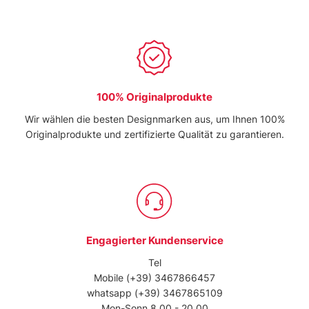
pubblicità e social media, i quali potrebbero combinarle
con altre informazioni che ha fornito loro o che hanno
raccolto dal suo utilizzo dei loro servizi.
100% Originalprodukte
Wir wählen die besten Designmarken aus, um Ihnen 100%
Originalprodukte und zertifizierte Qualität zu garantieren.
Engagierter Kundenservice
Tel
Mobile
(+39) 3467866457
whatsapp
(+39) 3467865109
Mon-Sonn 8.00 - 20.00