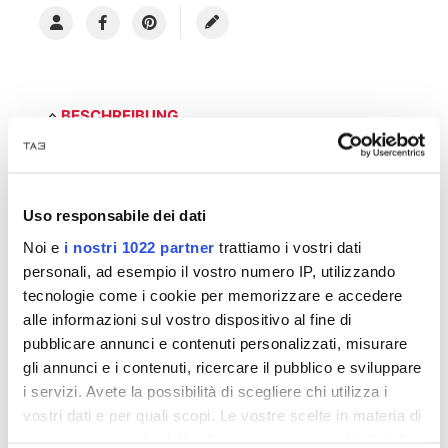
BESCHREIBUNG
Stapelbarer Stuhl im Vintage-Stil mit Struktur
aus schwarz lackiertem Metall.
Uso responsabile dei dati
Ideal für Verträge, Clubs, Bars, Restaurants,
Noi e
i nostri 1022 partner
trattiamo i vostri dati
Clubs, Catering und Bankette, Hotels, Büros,
personali, ad esempio il vostro numero IP, utilizzando
Wohnumgebungen und andere
Mehrzweckzwecke.
tecnologie come i cookie per memorizzare e accedere
Gesteppte Rückenlehne und Sitz aus PU-Öko-
alle informazioni sul vostro dispositivo al fine di
Leder in den Farben Grün / Schwarz /
pubblicare annunci e contenuti personalizzati, misurare
Dunkelbraun.
gli annunci e i contenuti, ricercare il pubblico e sviluppare
Erhältlich in 2 Versionen: Nur gesteppter oder
i servizi. Avete la possibilità di scegliere chi utilizza i
vollständig gesteppter Rücken.
vostri dati e per quali scopi. Le vostre scelte in materia di
Auf Anfrage: Rahmen in anderen Farben / Pu
privacy sono applicabili solo su questa proprietà digitale
in anderen Farben. (auf eine