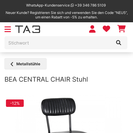
WhatsApp-Kundenservice
+39 346 786 5109
Neuer Kunde? Registrieren Sie sich und verwenden Sie den Code "NEU5",
um einen Rabatt von -5% zu erhalten.
Metallstühle
BEA CENTRAL CHAIR Stuhl
-12%