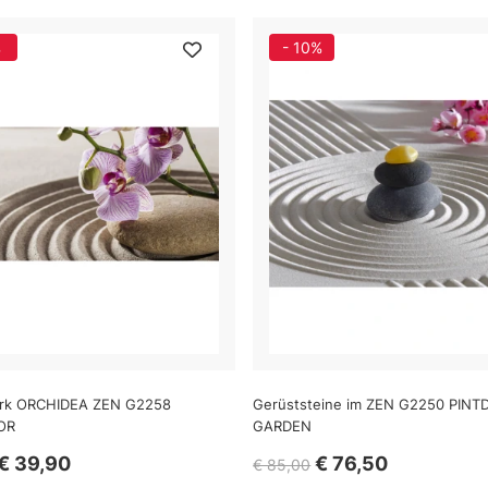
%
- 10%
rk ORCHIDEA ZEN G2258
Gerüststeine im ZEN G2250 PIN
OR
GARDEN
€ 39,90
€ 76,50
€ 85,00