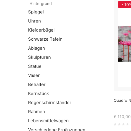
Hintergrund
- 10
Spiegel
Uhren
Kleiderbügel
Schwarze Tafeln
Ablagen
Skulpturen
Statue
Vasen
Behälter
Kernstück
Quadro N
Regenschirmständer
Rahmen
€ 110,00
Lebensmittelwagen
Verschiedene Ergänzungen