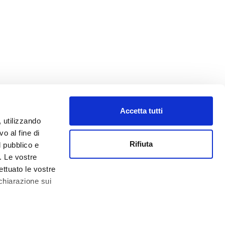
Accetta tutti
, utilizzando
o al fine di
Rifiuta
l pubblico e
i. Le vostre
ettuato le vostre
chiarazione sui
0.000,00 € -
Impressum