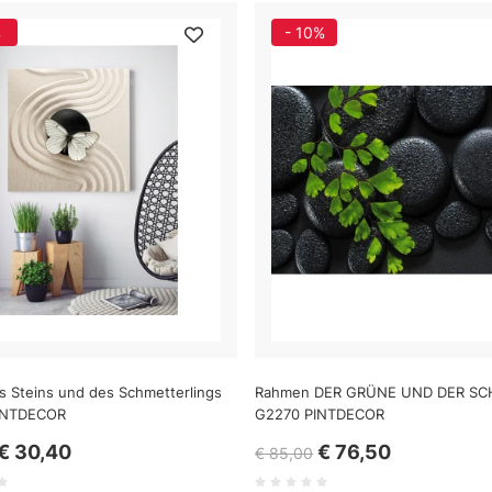
%
- 10%
s Steins und des Schmetterlings
Rahmen DER GRÜNE UND DER S
INTDECOR
G2270 PINTDECOR
€ 30,40
€ 76,50
€ 85,00