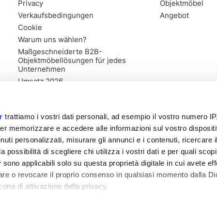
Privacy
Objektmöbel
Verkaufsbedingungen
Angebot
Cookie
Warum uns wählen?
Maßgeschneiderte B2B-
Objektmöbellösungen für jedes
Unternehmen
Umsatz 2026
r
trattiamo i vostri dati personali, ad esempio il vostro numero IP
er memorizzare e accedere alle informazioni sul vostro dispositiv
uti personalizzati, misurare gli annunci e i contenuti, ricercare i
a possibilità di scegliere chi utilizza i vostri dati e per quali scop
 sono applicabili solo su questa proprietà digitale in cui avete eff
care o revocare il proprio consenso in qualsiasi momento dalla Di
cona di attivazione della privacy.
ister von Forlì Cesena Nr. 03835470406 - 318557 - Stammkapital 1
remmo anche: