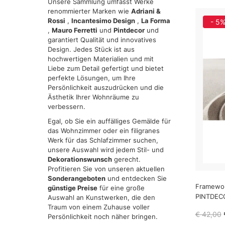
Unsere Sammlung umfasst Werke
renommierter Marken wie
Adriani &
Rossi
,
Incantesimo Design
,
La Forma
- 5
,
Mauro Ferretti
und
Pintdecor
und
garantiert Qualität und innovatives
Design. Jedes Stück ist aus
hochwertigen Materialien und mit
Liebe zum Detail gefertigt und bietet
perfekte Lösungen, um Ihre
Persönlichkeit auszudrücken und die
Ästhetik Ihrer Wohnräume zu
verbessern.
Egal, ob Sie ein auffälliges Gemälde für
das Wohnzimmer oder ein filigranes
Werk für das Schlafzimmer suchen,
unsere Auswahl wird jedem Stil- und
Dekorationswunsch
gerecht.
Profitieren Sie von unseren aktuellen
Sonderangeboten
und entdecken Sie
Framewo
günstige Preise
für eine große
PINTDEC
Auswahl an Kunstwerken, die den
Traum von einem Zuhause voller
€ 42,00
Persönlichkeit noch näher bringen.