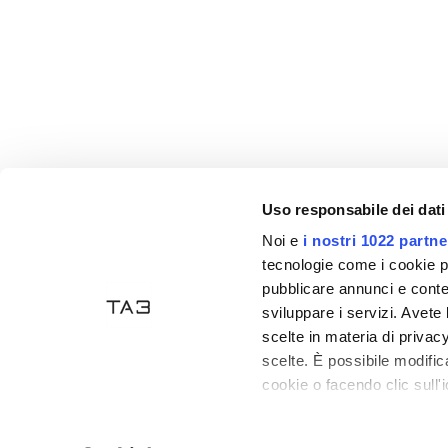
Uso responsabile dei dati
Noi e
i nostri 1022 partne
Akzeptierte Zahlungen
tecnologie come i cookie p
pubblicare annunci e conten
sviluppare i servizi. Avete l
scelte in materia di privacy
scelte. È possibile modifi
cookie o facendo clic sull'i
Tecno Arredo 3
- P. IVA: 03835470406 - Handelsreg
Con il tuo consenso, vor