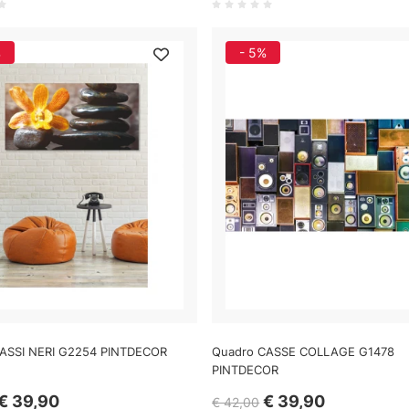
%
- 5%
ASSI NERI G2254 PINTDECOR
Quadro CASSE COLLAGE G1478
PINTDECOR
€ 39,90
€ 39,90
€ 42,00