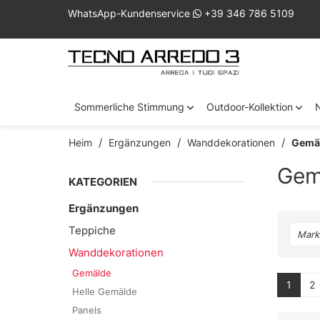
WhatsApp-Kundenservice
+39 346 786 5109
Sommerliche Stimmung
Outdoor-Kollektion
Heim
Ergänzungen
Wanddekorationen
Gemä
Gem
KATEGORIEN
Ergänzungen
Teppiche
Mark
Wanddekorationen
Gemälde
1
2
Helle Gemälde
Panels