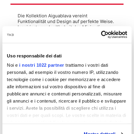
Die Kollektion Aiguablava vereint
Funktionalität und Design auf perfekte Weise.
Inspiriert von der Klarheit des Minimalismus
und schlichten Linien, wird dieses Möbelstück
zum Herzstück jedes Raumes und verleiht ihm
sowohl drinnen als auch draußen eine
einzigartige Persönlichkeit. Gefertigt aus
GFRC (glasfaserverstärktem Beton), einem
Uso responsabile dei dati
Material, das für seine
Noi e
i nostri 1022 partner
trattiamo i vostri dati
Witterungsbeständigkeit, Leichtigkeit und
personali, ad esempio il vostro numero IP, utilizzando
Langlebigkeit bekannt ist, ist jeder
Aiguablava-Tisch dank der einzigartigen
tecnologie come i cookie per memorizzare e accedere
Farbtöne, Texturen und der im
alle informazioni sul vostro dispositivo al fine di
Herstellungsprozess entstehenden Porosität
pubblicare annunci e contenuti personalizzati, misurare
ein Unikat. Die strukturierte Oberfläche mit
einer Glasur, die die Farbe intensiviert und die
gli annunci e i contenuti, ricercare il pubblico e sviluppare
Maserung des Betons hervorhebt, macht
i servizi. Avete la possibilità di scegliere chi utilizza i
diesen Tisch zu einem funktionalen
vostri dati e per quali scopi. Le vostre scelte in materia di
Kunstwerk. Die Pigmentierung ist in die
privacy sono applicabili solo su questa proprietà digitale
Mischung integriert, wodurch eine tiefe und
zugleich beständige Farbe entsteht und die
in cui avete effettuato le vostre scelte. È possibile