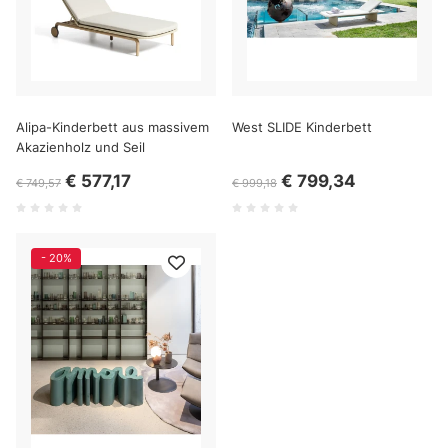
Alipa-Kinderbett aus massivem
West SLIDE Kinderbett
Akazienholz und Seil
€ 577,17
€ 799,34
€ 749,57
€ 999,18
- 20%