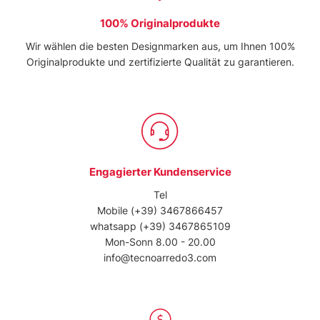
dalla Dichiarazione sui cookie.
100% Originalprodukte
Utilizziamo i cookie per personalizzare contenuti ed
Wir wählen die besten Designmarken aus, um Ihnen 100%
annunci, per fornire funzionalità dei social media e per
Originalprodukte und zertifizierte Qualität zu garantieren.
analizzare il nostro traffico. Condividiamo inoltre
informazioni sul modo in cui utilizza il nostro sito con i
nostri partner che si occupano di analisi dei dati web,
pubblicità e social media, i quali potrebbero combinarle
con altre informazioni che ha fornito loro o che hanno
raccolto dal suo utilizzo dei loro servizi.
Engagierter Kundenservice
Tel
Mobile
(+39) 3467866457
whatsapp
(+39) 3467865109
Mon-Sonn 8.00 - 20.00
info@tecnoarredo3.com