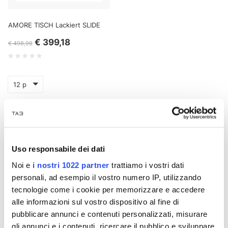
AMORE TISCH Lackiert SLIDE
€ 399,18
€ 498,98
12 p
Entdecken Sie die Outdoor-Kollektion Relax & Lounge – für alle,
die ihren Garten, ihre Terrasse oder ihren Poolbereich in eine
Oase der Entspannung und des Designs verwandeln möchten.
Eine umfassende Auswahl an Outdoor-Sofas, Lounge-Sesseln,
Uso responsabile dei dati
Chaiselongues, Sonnenliegen und modularen Lösungen für
maximalen Wohnkomfort im Freien.
Noi e
i nostri 1022 partner
trattiamo i vostri dati
personali, ad esempio il vostro numero IP, utilizzando
Unsere Gartenmöbel vereinen Ästhetik und Funktionalität. Die
wetterbeständigen Materialien garantieren Langlebigkeit und
tecnologie come i cookie per memorizzare e accedere
maximalen Komfort. Dank der vielfältigen
alle informazioni sul vostro dispositivo al fine di
Konfigurationsmöglichkeiten gestalten Sie individuelle
pubblicare annunci e contenuti personalizzati, misurare
Entspannungsbereiche – perfekt für ruhige Momente und
gli annunci e i contenuti, ricercare il pubblico e sviluppare
gesellige Runden im Freien.