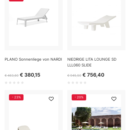
PLANO Sonnenliege von NARDI
NIEDRIGE LITA LOUNGE SD
LLL060 SLIDE
€ 380,15
€ 756,40
€ 463,60
€ 945,50
- 23%
- 20%