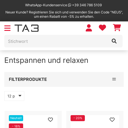
WhatsApp-Kundenservice
+39 346 786 5109
Neuer Kunde? Registrieren Sie sich und verwenden Sie den Code "NEU5",
um einen Rabatt von -5% zu erhalten.
Entspannen und relaxen
Toggle 
FILTERPRODUKTE
12 p
Neuheit
- 20%
- 18%