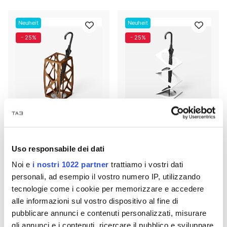
Neuheit
Neuheit
- 25%
- 25%
Korbschirmständer 0/60
Federschirmständer 0/61
Uso responsabile dei dati
PEZZANI
PEZZANI
Noi e
i nostri 1022 partner
trattiamo i vostri dati
€ 224,18
€ 256,20
€ 298,90
€ 341,60
personali, ad esempio il vostro numero IP, utilizzando
tecnologie come i cookie per memorizzare e accedere
alle informazioni sul vostro dispositivo al fine di
1
2
12 p
pubblicare annunci e contenuti personalizzati, misurare
gli annunci e i contenuti, ricercare il pubblico e sviluppare