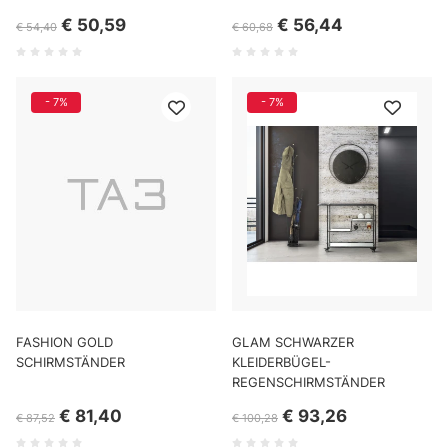
€ 50,59
€ 56,44
€ 54,40
€ 60,68
- 7%
- 7%
FASHION GOLD
GLAM SCHWARZER
SCHIRMSTÄNDER
KLEIDERBÜGEL-
REGENSCHIRMSTÄNDER
€ 81,40
€ 93,26
€ 87,52
€ 100,28