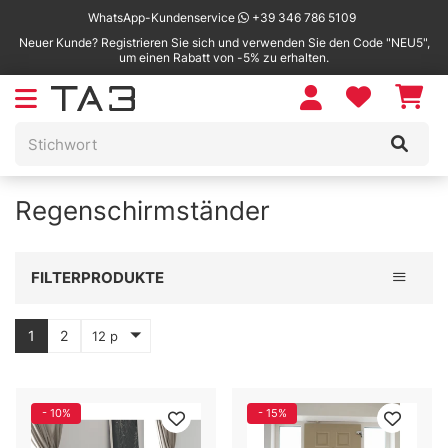
WhatsApp-Kundenservice
+39 346 786 5109
Neuer Kunde? Registrieren Sie sich und verwenden Sie den Code "NEU5",
um einen Rabatt von -5% zu erhalten.
Regenschirmständer
Toggle 
FILTERPRODUKTE
1
2
12 p
- 10%
- 15%