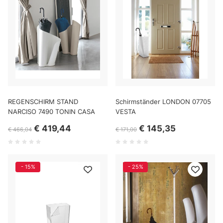
REGENSCHIRM STAND
Schirmständer LONDON 07705
NARCISO 7490 TONIN CASA
VESTA
€ 419,44
€ 145,35
€ 466,04
€ 171,00
- 15%
- 25%