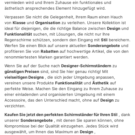
vermieden wird und Ihrem Zuhause ein funktionales und
dalla Dichiarazione sui cookie.
ästhetisch ansprechendes Element hinzugefügt wird.
Verpassen Sie nicht die Gelegenheit, Ihrem Raum einen Hauch
Utilizziamo i cookie per personalizzare contenuti ed
von
Klasse
und
Organisation
zu verleihen. Unsere Kollektion ist
annunci, per fornire funzionalità dei social media e per
ideal für diejenigen, die die richtige Balance zwischen
Design
und
analizzare il nostro traffico. Condividiamo inoltre
Funktionalität
suchen, mit Lösungen, die nicht nur Ihre
informazioni sul modo in cui utilizza il nostro sito con i
Regenschirme schützen, sondern den Eingang mit
Stil
bereichern.
Werfen Sie einen Blick auf unsere aktuellen
Sonderangebote
und
nostri partner che si occupano di analisi dei dati web,
profitieren Sie von
Rabatten
auf hochwertige Artikel, die von den
pubblicità e social media, i quali potrebbero combinarle
renommiertesten Marken garantiert werden.
con altre informazioni che ha fornito loro o che hanno
Wenn Sie auf der Suche nach
Designer-Schirmständern
zu
raccolto dal suo utilizzo dei loro servizi.
günstigen Preisen
sind, sind Sie hier genau richtig! Mit
vielseitigen Designs
, die sich jeder Umgebung anpassen,
vereinen unsere Produkte
Funktionalität
und
Ästhetik
auf
perfekte Weise. Machen Sie den Eingang zu Ihrem Zuhause zu
einer einladenden und organisierten Umgebung mit einem
Accessoire, das den Unterschied macht, ohne auf
Design
zu
verzichten.
Kaufen Sie jetzt den perfekten Schirmständer für Ihren Stil
, dank
unserer
Sonderangebote
, mit denen Sie sparen können, ohne
Kompromisse bei der Qualität einzugehen. Jedes Stück wird
ausgewählt, um Ihnen das Maximum an
Design
,