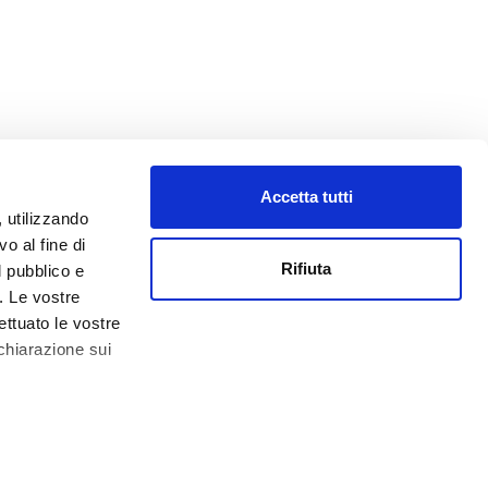
Accetta tutti
, utilizzando
o al fine di
Rifiuta
l pubblico e
i. Le vostre
ettuato le vostre
chiarazione sui
0.000,00 € -
Impressum
 qualche metro,
che specifiche