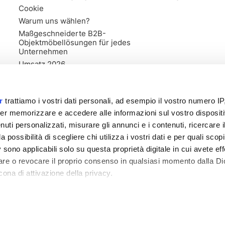
Cookie
Warum uns wählen?
Maßgeschneiderte B2B-
Objektmöbellösungen für jedes
Unternehmen
Umsatz 2026
r
trattiamo i vostri dati personali, ad esempio il vostro numero IP
er memorizzare e accedere alle informazioni sul vostro dispositiv
uti personalizzati, misurare gli annunci e i contenuti, ricercare i
a possibilità di scegliere chi utilizza i vostri dati e per quali scop
 sono applicabili solo su questa proprietà digitale in cui avete eff
care o revocare il proprio consenso in qualsiasi momento dalla Di
cona di attivazione della privacy.
ister von Forlì Cesena Nr. 03835470406 - 318557 - Stammkapital 1
remmo anche:
zioni sulla tua posizione geografica, con un'approssimazione di
dispositivo, scansionandolo attivamente alla ricerca di caratteristi