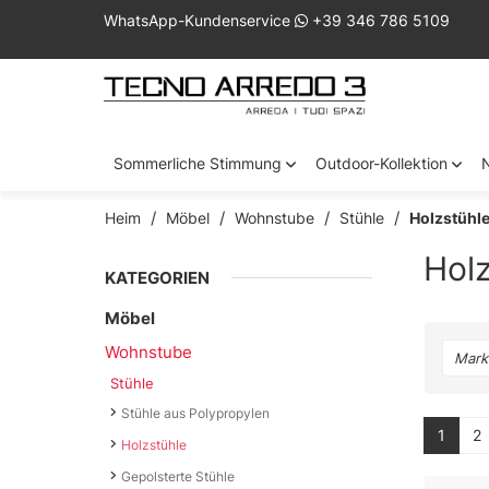
WhatsApp-Kundenservice
+39 346 786 5109
Sommerliche Stimmung
Outdoor-Kollektion
Heim
Möbel
Wohnstube
Stühle
Holzstühl
Holz
KATEGORIEN
Möbel
Wohnstube
Mark
Stühle
Stühle aus Polypropylen
1
2
Holzstühle
Gepolsterte Stühle