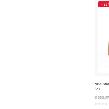
- 23
Nina-Stu
Seil
€ 253,27