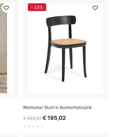
- 23%
Römischer Stuhl in Buchenholzoptik
€ 195,02
€ 253,27