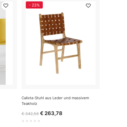
- 23%
Calixta-Stuhl aus Leder und massivem
Teakholz
€ 263,78
€ 342,58