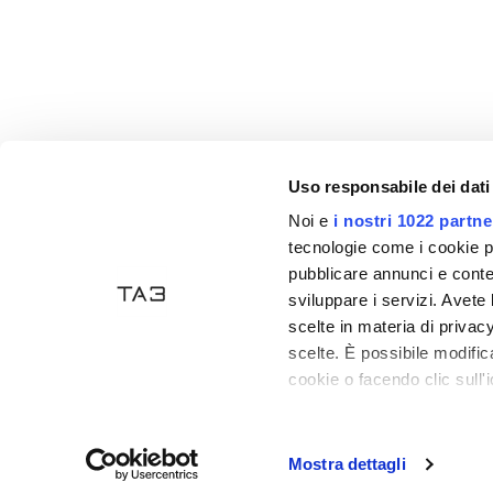
Uso responsabile dei dati
Noi e
i nostri 1022 partne
Akzeptierte Zahlungen
tecnologie come i cookie p
pubblicare annunci e conten
sviluppare i servizi. Avete l
scelte in materia di privacy
scelte. È possibile modifi
cookie o facendo clic sull'i
Tecno Arredo 3
- P. IVA: 03835470406 - Handelsreg
Con il tuo consenso, vor
Ecommerce
by Daisuke
raccogliere informa
Mostra dettagli
Identificare il tuo 