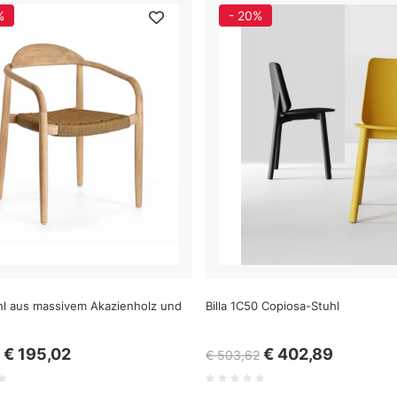
%
- 20%
hl aus massivem Akazienholz und
Billa 1C50 Copiosa-Stuhl
€ 195,02
€ 402,89
€ 503,62