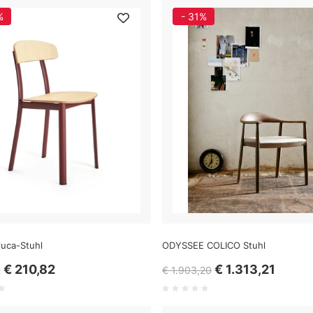
%
- 31%
eluca-Stuhl
ODYSSEE COLICO Stuhl
€ 210,82
€ 1.313,21
2
€ 1.903,20