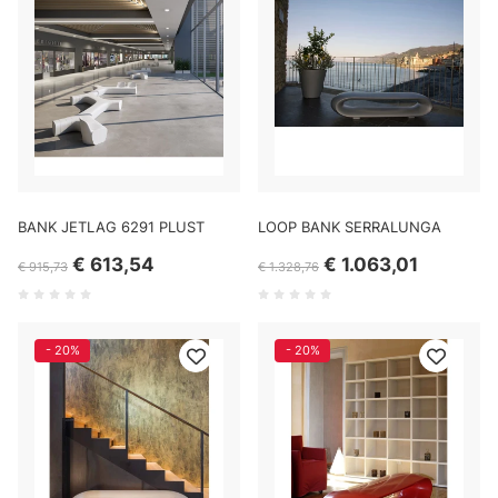
BANK JETLAG 6291 PLUST
LOOP BANK SERRALUNGA
€ 613,54
€ 1.063,01
€ 915,73
€ 1.328,76
- 20%
- 20%