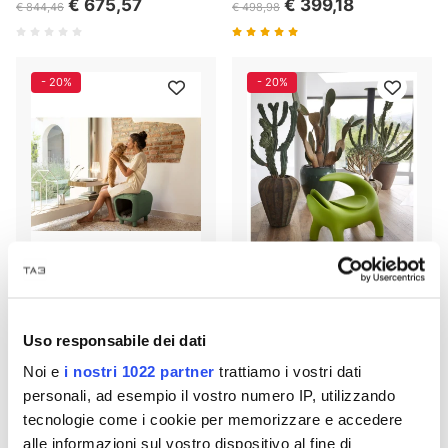
€ 675,57
€ 399,18
€ 844,46
€ 498,98
- 20%
- 20%
Pancuccia SD PET040 Slide
KROKO Slide Loungesessel
Uso responsabile dei dati
€ 239,12
€ 478,24
€ 298,90
€ 597,80
Noi e
i nostri 1022 partner
trattiamo i vostri dati
personali, ad esempio il vostro numero IP, utilizzando
tecnologie come i cookie per memorizzare e accedere
- 20%
- 20%
alle informazioni sul vostro dispositivo al fine di