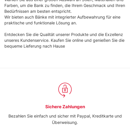
e imposta le tue preferenze nella
sezione dettagli
. Puoi
Farben, um die Bank zu finden, die Ihrem Geschmack und Ihren
modificare o ritirare il tuo consenso in qualsiasi momento
Bedürfnissen am besten entspricht.
dalla Dichiarazione sui cookie.
Wir bieten auch Bänke mit integrierter Aufbewahrung für eine
praktische und funktionale Lösung an.
Utilizziamo i cookie per personalizzare contenuti ed
Entdecken Sie die Qualität unserer Produkte und die Exzellenz
annunci, per fornire funzionalità dei social media e per
unseres Kundenservice. Kaufen Sie online und genießen Sie die
analizzare il nostro traffico. Condividiamo inoltre
bequeme Lieferung nach Hause
informazioni sul modo in cui utilizza il nostro sito con i
nostri partner che si occupano di analisi dei dati web,
pubblicità e social media, i quali potrebbero combinarle
con altre informazioni che ha fornito loro o che hanno
raccolto dal suo utilizzo dei loro servizi.
Sichere Zahlungen
Bezahlen Sie einfach und sicher mit Paypal, Kreditkarte und
Überweisung.