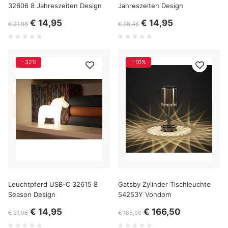
32606 8 Jahreszeiten Design
Jahreszeiten Design
€ 14,95
€ 14,95
€ 21,96
€ 36,46
- 32%
- 10%
Leuchtpferd USB-C 32615 8
Gatsby Zylinder Tischleuchte
Season Design
54253Y Vondom
€ 14,95
€ 166,50
€ 21,96
€ 185,00