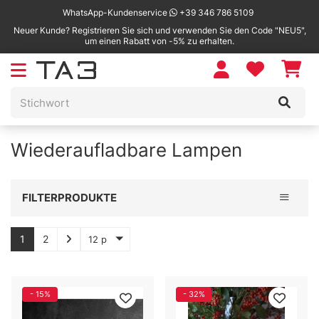
WhatsApp-Kundenservice
+39 346 786 5109
Neuer Kunde? Registrieren Sie sich und verwenden Sie den Code "NEU5",
um einen Rabatt von -5% zu erhalten.
Wiederaufladbare Lampen
Toggle 
FILTERPRODUKTE
1
2
12 p
- 15%
- 32%