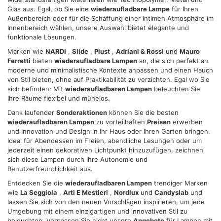
Glas aus. Egal, ob Sie eine
wiederaufladbare Lampe
für Ihren
Außenbereich oder für die Schaffung einer intimen Atmosphäre im
Utilizziamo i cookie per personalizzare contenuti ed
Innenbereich wählen, unsere Auswahl bietet elegante und
annunci, per fornire funzionalità dei social media e per
funktionale Lösungen.
analizzare il nostro traffico. Condividiamo inoltre
Marken wie
NARDI
,
Slide
,
Plust
,
Adriani & Rossi
und
Mauro
informazioni sul modo in cui utilizza il nostro sito con i
Ferretti
bieten
wiederaufladbare Lampen
an, die sich perfekt an
nostri partner che si occupano di analisi dei dati web,
moderne und minimalistische Kontexte anpassen und einen Hauch
von Stil bieten, ohne auf Praktikabilität zu verzichten. Egal wo Sie
pubblicità e social media, i quali potrebbero combinarle
sich befinden: Mit
wiederaufladbaren Lampen
beleuchten Sie
con altre informazioni che ha fornito loro o che hanno
Ihre Räume flexibel und mühelos.
raccolto dal suo utilizzo dei loro servizi.
Dank laufender
Sonderaktionen
können Sie die besten
wiederaufladbaren Lampen
zu vorteilhaften
Preisen
erwerben
und Innovation und Design in Ihr Haus oder Ihren Garten bringen.
Ideal für Abendessen im Freien, abendliche Lesungen oder um
jederzeit einen dekorativen Lichtpunkt hinzuzufügen, zeichnen
sich diese Lampen durch ihre Autonomie und
Benutzerfreundlichkeit aus.
Entdecken Sie die
wiederaufladbaren Lampen
trendiger Marken
wie
La Seggiola
,
Arti E Mestieri
,
Nordlux
und
Candyslab
und
lassen Sie sich von den neuen Vorschlägen inspirieren, um jede
Umgebung mit einem einzigartigen und innovativen Stil zu
beleuchten. Verpassen Sie nicht unsere
Angebote
für Lampen mit