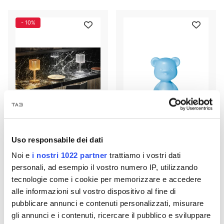
- 10%
Uso responsabile dei dati
Gatsby Prisma Tischlampe
Teddy Boy Lampe mit Qeeboo
54252Y Vondom
24100LED Kabel
Noi e
i nostri 1022 partner
trattiamo i vostri dati
personali, ad esempio il vostro numero IP, utilizzando
€ 166,50
€ 199,00
€ 185,00
tecnologie come i cookie per memorizzare e accedere
alle informazioni sul vostro dispositivo al fine di
1
2
pubblicare annunci e contenuti personalizzati, misurare
12 p
gli annunci e i contenuti, ricercare il pubblico e sviluppare