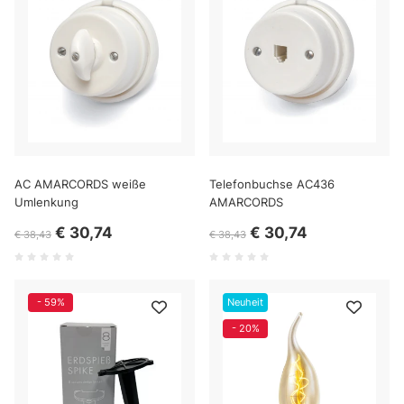
AC AMARCORDS weiße
Telefonbuchse AC436
Umlenkung
AMARCORDS
€ 30,74
€ 30,74
€ 38,43
€ 38,43
- 59%
Neuheit
- 20%