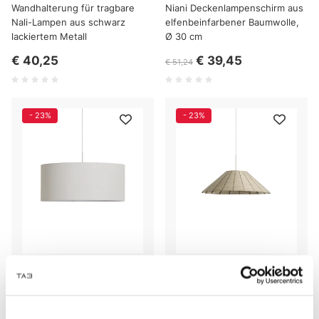
Wandhalterung für tragbare
Niani Deckenlampenschirm aus
Nali-Lampen aus schwarz
elfenbeinfarbener Baumwolle,
lackiertem Metall
Ø 30 cm
€ 40,25
€ 39,45
€ 51,24
- 23%
- 23%
Niani Deckenlampenschirm aus
Saranella Außen-
elfenbeinfarbener Baumwolle,
Deckenleuchtenschirm aus
Ø 60 cm
hellgrauem Kunstrattan, Ø 50