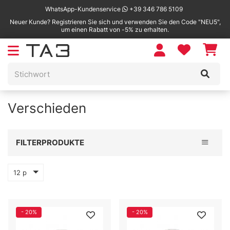
WhatsApp-Kundenservice
+39 346 786 5109
Neuer Kunde? Registrieren Sie sich und verwenden Sie den Code "NEU5",
um einen Rabatt von -5% zu erhalten.
Verschieden
Toggle 
FILTERPRODUKTE
12 p
- 20%
- 20%