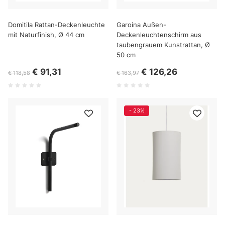
Domitila Rattan-Deckenleuchte
Garoina Außen-
mit Naturfinish, Ø 44 cm
Deckenleuchtenschirm aus
taubengrauem Kunstrattan, Ø
50 cm
€ 91,31
€ 126,26
€ 118,58
€ 163,97
- 23%