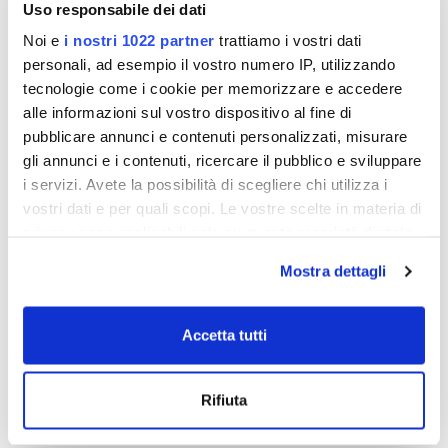
Uso responsabile dei dati
cm
Noi e
i nostri 1022 partner
trattiamo i vostri dati
€ 64,25
€ 87,93
€ 83,45
€ 114,19
personali, ad esempio il vostro numero IP, utilizzando
tecnologie come i cookie per memorizzare e accedere
alle informazioni sul vostro dispositivo al fine di
- 23%
pubblicare annunci e contenuti personalizzati, misurare
gli annunci e i contenuti, ricercare il pubblico e sviluppare
i servizi. Avete la possibilità di scegliere chi utilizza i
vostri dati e per quali scopi. Le vostre scelte in materia di
privacy sono applicabili solo su questa proprietà digitale
in cui avete effettuato le vostre scelte. È possibile
Mostra dettagli
modificare o revocare il proprio consenso in qualsiasi
momento dalla Dichiarazione sui cookie o facendo clic
sull'icona di attivazione della privacy.
Accetta tutti
Saranella Außen-
Con il tuo consenso, vorremmo anche:
Deckenleuchtenschirm aus
Rifiuta
raccogliere informazioni sulla tua posizione
hellgrauem Kunstrattan Ø 70
cm
geografica, con un'approssimazione di qualche