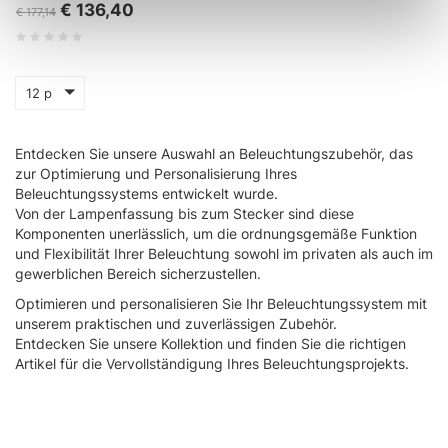
metro,
€ 136,40
€ 177,14
Identificare il tuo dispositivo, scansionandolo
attivamente alla ricerca di caratteristiche specifiche
(impronte digitali).
12 p
Approfondisci come vengono elaborati i tuoi dati personali
e imposta le tue preferenze nella
sezione dettagli
. Puoi
modificare o ritirare il tuo consenso in qualsiasi momento
Entdecken Sie unsere Auswahl an Beleuchtungszubehör, das
zur Optimierung und Personalisierung Ihres
dalla Dichiarazione sui cookie.
Beleuchtungssystems entwickelt wurde.
Von der Lampenfassung bis zum Stecker sind diese
Utilizziamo i cookie per personalizzare contenuti ed
Komponenten unerlässlich, um die ordnungsgemäße Funktion
annunci, per fornire funzionalità dei social media e per
und Flexibilität Ihrer Beleuchtung sowohl im privaten als auch im
analizzare il nostro traffico. Condividiamo inoltre
gewerblichen Bereich sicherzustellen.
informazioni sul modo in cui utilizza il nostro sito con i
Optimieren und personalisieren Sie Ihr Beleuchtungssystem mit
nostri partner che si occupano di analisi dei dati web,
unserem praktischen und zuverlässigen Zubehör.
pubblicità e social media, i quali potrebbero combinarle
Entdecken Sie unsere Kollektion und finden Sie die richtigen
Artikel für die Vervollständigung Ihres Beleuchtungsprojekts.
con altre informazioni che ha fornito loro o che hanno
raccolto dal suo utilizzo dei loro servizi.