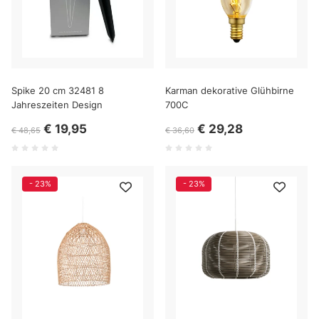
Spike 20 cm 32481 8
Karman dekorative Glühbirne
Jahreszeiten Design
700C
€ 19,95
€ 29,28
€ 48,65
€ 36,60
- 23%
- 23%