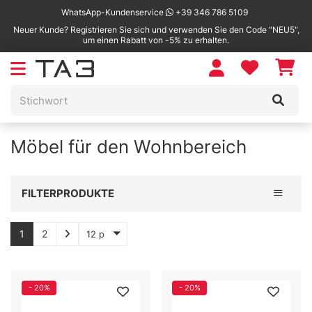
WhatsApp-Kundenservice
+39 346 786 5109
Neuer Kunde? Registrieren Sie sich und verwenden Sie den Code "NEU5",
um einen Rabatt von -5% zu erhalten.
Möbel für den Wohnbereich
Toggle 
FILTERPRODUKTE
1
2
12 p
- 20%
- 20%