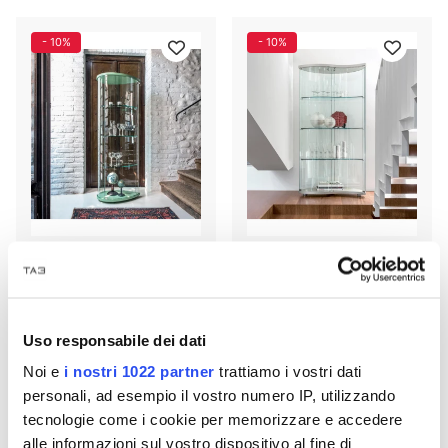
- 10%
- 10%
SHOWCASE OLIVELLA 6427
SHOWCASE OREGINA 6418
TONIN CASA
TONIN CASA
€ 2.837,23
€ 3.515,80
€ 3.152,48
€ 3.906,44
Uso responsabile dei dati
Noi e
i nostri 1022 partner
trattiamo i vostri dati
personali, ad esempio il vostro numero IP, utilizzando
- 15%
- 15%
tecnologie come i cookie per memorizzare e accedere
alle informazioni sul vostro dispositivo al fine di