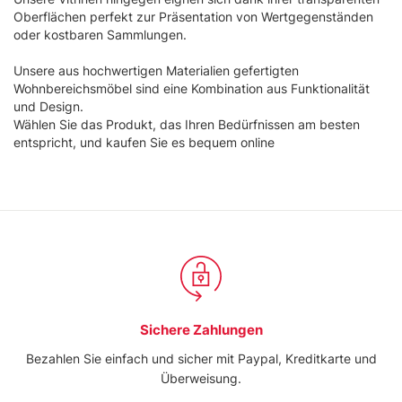
e imposta le tue preferenze nella
sezione dettagli
. Puoi
Oberflächen perfekt zur Präsentation von Wertgegenständen
modificare o ritirare il tuo consenso in qualsiasi momento
oder kostbaren Sammlungen.
dalla Dichiarazione sui cookie.
Unsere aus hochwertigen Materialien gefertigten
Wohnbereichsmöbel sind eine Kombination aus Funktionalität
Utilizziamo i cookie per personalizzare contenuti ed
und Design.
annunci, per fornire funzionalità dei social media e per
Wählen Sie das Produkt, das Ihren Bedürfnissen am besten
analizzare il nostro traffico. Condividiamo inoltre
entspricht, und kaufen Sie es bequem online
informazioni sul modo in cui utilizza il nostro sito con i
nostri partner che si occupano di analisi dei dati web,
pubblicità e social media, i quali potrebbero combinarle
con altre informazioni che ha fornito loro o che hanno
raccolto dal suo utilizzo dei loro servizi.
Sichere Zahlungen
Bezahlen Sie einfach und sicher mit Paypal, Kreditkarte und
Überweisung.