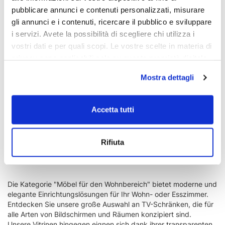
pubblicare annunci e contenuti personalizzati, misurare
gli annunci e i contenuti, ricercare il pubblico e sviluppare
i servizi. Avete la possibilità di scegliere chi utilizza i
vostri dati e per quali scopi. Le vostre scelte in materia di
privacy sono applicabili solo su questa proprietà digitale
in cui avete effettuato le vostre scelte. È possibile
Mostra dettagli
modificare o revocare il proprio consenso in qualsiasi
momento dalla Dichiarazione sui cookie o facendo clic
LIEBE GROSSE DRYADE
LIEBE MITTLERE DRYADE
sull'icona di attivazione della privacy.
Accetta tutti
€ 4.420,00
€ 3.825,00
€ 5.200,00
€ 4.500,00
Con il tuo consenso, vorremmo anche:
Rifiuta
raccogliere informazioni sulla tua posizione
1
2
12 p
geografica, con un'approssimazione di qualche
metro,
Identificare il tuo dispositivo, scansionandolo
Die Kategorie "Möbel für den Wohnbereich" bietet moderne und
attivamente alla ricerca di caratteristiche specifiche
elegante Einrichtungslösungen für Ihr Wohn- oder Esszimmer.
Entdecken Sie unsere große Auswahl an TV-Schränken, die für
(impronte digitali).
alle Arten von Bildschirmen und Räumen konzipiert sind.
Approfondisci come vengono elaborati i tuoi dati personali
Unsere Vitrinen hingegen eignen sich dank ihrer transparenten