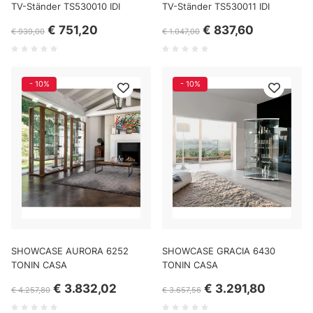
TV-Ständer TS530010 IDI
TV-Ständer TS530011 IDI
€ 751,20
€ 837,60
€ 939,00
€ 1.047,00
- 10%
- 10%
SHOWCASE AURORA 6252
SHOWCASE GRACIA 6430
TONIN CASA
TONIN CASA
€ 3.832,02
€ 3.291,80
€ 4.257,80
€ 3.657,56