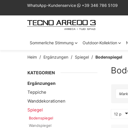
WhatsApp-Kundenservice
+39 346 786 5109
Sommerliche Stimmung
Outdoor-Kollektion
Heim
Ergänzungen
Spiegel
Bodenspiegel
Bod
KATEGORIEN
Ergänzungen
Teppiche
Mark
Wanddekorationen
Spiegel
12 p
Bodenspiegel
Wandspiegel