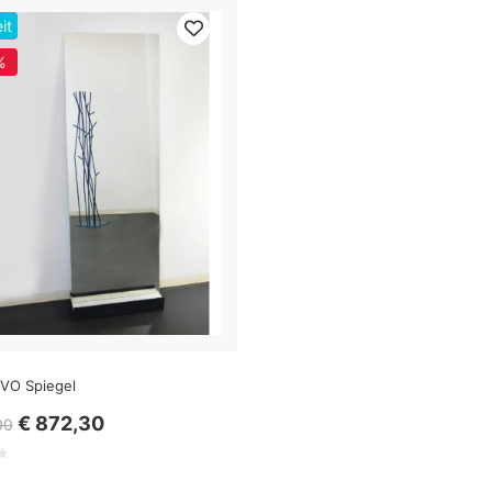
it
%
OVO Spiegel
€ 872,30
00