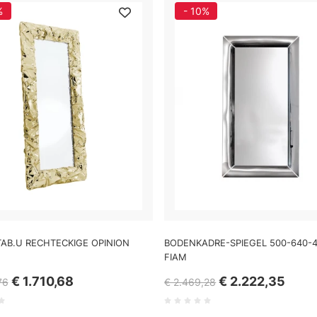
%
- 10%
TAB.U RECHTECKIGE OPINION
BODENKADRE-SPIEGEL 500-640-
FIAM
€ 1.710,68
€ 2.222,35
76
€ 2.469,28