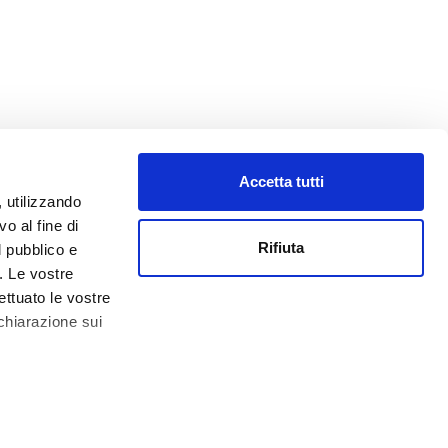
Accetta tutti
, utilizzando
o al fine di
Rifiuta
l pubblico e
i. Le vostre
ettuato le vostre
chiarazione sui
0.000,00 € -
Impressum
 qualche metro,
che specifiche