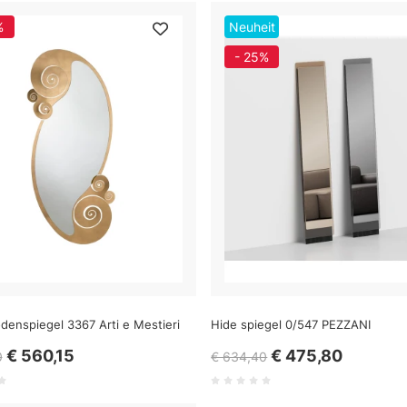
%
Neuheit
- 25%
denspiegel 3367 Arti e Mestieri
Hide spiegel 0/547 PEZZANI
€ 560,15
€ 475,80
0
€ 634,40