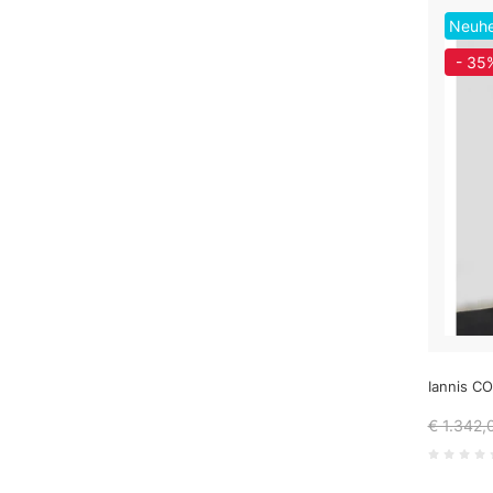
Neuhe
- 35
Iannis C
€ 1.342,