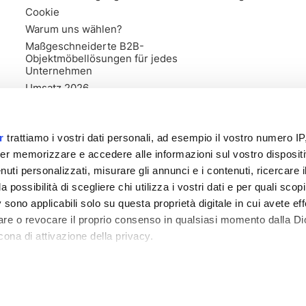
Cookie
Warum uns wählen?
Maßgeschneiderte B2B-
Objektmöbellösungen für jedes
Unternehmen
Umsatz 2026
r
trattiamo i vostri dati personali, ad esempio il vostro numero IP
er memorizzare e accedere alle informazioni sul vostro dispositiv
uti personalizzati, misurare gli annunci e i contenuti, ricercare i
a possibilità di scegliere chi utilizza i vostri dati e per quali scop
 sono applicabili solo su questa proprietà digitale in cui avete eff
care o revocare il proprio consenso in qualsiasi momento dalla Di
cona di attivazione della privacy.
ister von Forlì Cesena Nr. 03835470406 - 318557 - Stammkapital 1
remmo anche:
zioni sulla tua posizione geografica, con un'approssimazione di
dispositivo, scansionandolo attivamente alla ricerca di caratteristi