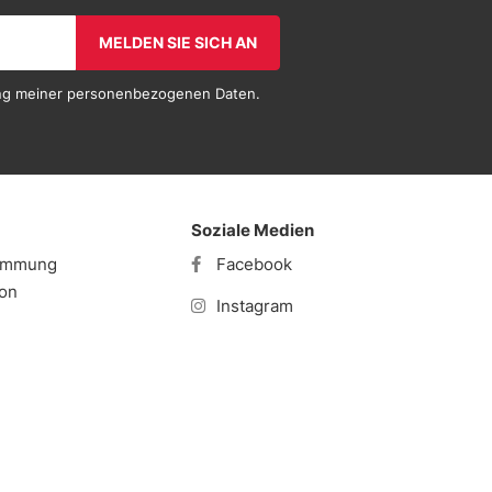
MELDEN SIE SICH AN
tung meiner personenbezogenen Daten.
Soziale Medien
timmung
Facebook
ion
Instagram