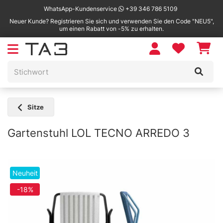
WhatsApp-Kundenservice
+39 346 786 5109
Neuer Kunde? Registrieren Sie sich und verwenden Sie den Code "NEU5",
um einen Rabatt von -5% zu erhalten.
Sitze
Gartenstuhl LOL TECNO ARREDO 3
Neuheit
-18%