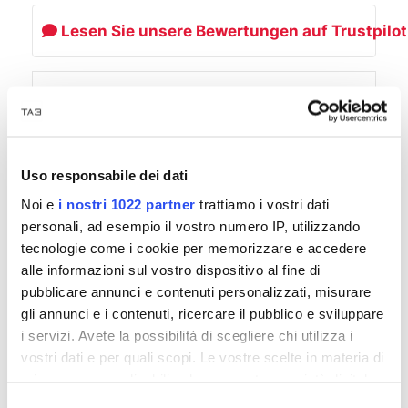
Lesen Sie unsere Bewertungen auf Trustpilot
Sichere Zahlungsmethoden verfügbar
Kreditkarte
Banküberweisung
PayPal
Uso responsabile dei dati
Scalapay
Noi e
i nostri 1022 partner
trattiamo i vostri dati
personali, ad esempio il vostro numero IP, utilizzando
tecnologie come i cookie per memorizzare e accedere
alle informazioni sul vostro dispositivo al fine di
pubblicare annunci e contenuti personalizzati, misurare
gli annunci e i contenuti, ricercare il pubblico e sviluppare
i servizi. Avete la possibilità di scegliere chi utilizza i
BESCHREIBUNG
vostri dati e per quali scopi. Le vostre scelte in materia di
privacy sono applicabili solo su questa proprietà digitale
in cui avete effettuato le vostre scelte. È possibile
Lol Outdoor-Stuhl