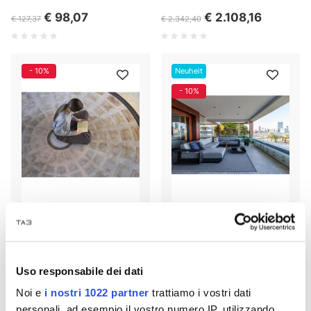
€ 98,07
€ 2.108,16
€ 127,37
€ 2.342,40
- 10%
Neuheit
- 10%
OPINION CIATTI CARPET
OUTDOOR II TISCA Teppich
RUNDER TEPPICH
Uso responsabile dei dati
€ 1.979,69
€ 138,35
€ 2.199,66
€ 153,72
Noi e
i nostri 1022 partner
trattiamo i vostri dati
personali, ad esempio il vostro numero IP, utilizzando