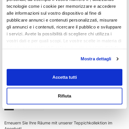
tecnologie come i cookie per memorizzare e accedere
Neuheit
Neuheit
alle informazioni sul vostro dispositivo al fine di
- 10%
- 10%
pubblicare annunci e contenuti personalizzati, misurare
gli annunci e i contenuti, ricercare il pubblico e sviluppare
i servizi. Avete la possibilità di scegliere chi utilizza i
vostri dati e per quali scopi. Le vostre scelte in materia di
privacy sono applicabili solo su questa proprietà digitale
in cui avete effettuato le vostre scelte. È possibile
Mostra dettagli
modificare o revocare il proprio consenso in qualsiasi
momento dalla Dichiarazione sui cookie o facendo clic
sull'icona di attivazione della privacy.
BAMBOO TISCA Teppich
VI TISCA Outdoor-Teppich
Accetta tutti
€ 311,83
€ 139,04
€ 346,48
€ 154,49
Con il tuo consenso, vorremmo anche:
Rifiuta
raccogliere informazioni sulla tua posizione
geografica, con un'approssimazione di qualche
1
2
12 p
metro,
Identificare il tuo dispositivo, scansionandolo
Erneuern Sie Ihre Räume mit unserer Teppichkollektion im
attivamente alla ricerca di caratteristiche specifiche
Angebot!