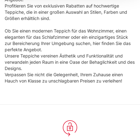
(impronte digitali).
Profitieren Sie von exklusiven Rabatten auf hochwertige
Approfondisci come vengono elaborati i tuoi dati personali
Teppiche, die in einer großen Auswahl an Stilen, Farben und
Größen erhältlich sind.
e imposta le tue preferenze nella
sezione dettagli
. Puoi
modificare o ritirare il tuo consenso in qualsiasi momento
Ob Sie einen modernen Teppich für das Wohnzimmer, einen
dalla Dichiarazione sui cookie.
eleganten für das Schlafzimmer oder ein einzigartiges Stück
zur Bereicherung Ihrer Umgebung suchen, hier finden Sie das
Utilizziamo i cookie per personalizzare contenuti ed
perfekte Angebot.
Unsere Teppiche vereinen Ästhetik und Funktionalität und
annunci, per fornire funzionalità dei social media e per
verwandeln jeden Raum in eine Oase der Behaglichkeit und des
analizzare il nostro traffico. Condividiamo inoltre
Designs.
informazioni sul modo in cui utilizza il nostro sito con i
Verpassen Sie nicht die Gelegenheit, Ihrem Zuhause einen
nostri partner che si occupano di analisi dei dati web,
Hauch von Klasse zu unschlagbaren Preisen zu verleihen!
pubblicità e social media, i quali potrebbero combinarle
con altre informazioni che ha fornito loro o che hanno
raccolto dal suo utilizzo dei loro servizi.