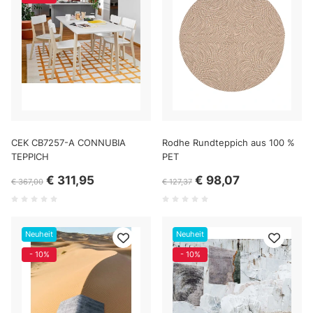
CEK CB7257-A CONNUBIA
Rodhe Rundteppich aus 100 %
TEPPICH
PET
€ 311,95
€ 98,07
€ 367,00
€ 127,37
Neuheit
Neuheit
- 10%
- 10%