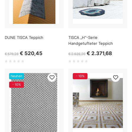
DUNE TISCA Teppich
TISCA „H“-Serie
Handgetufteter Teppich
€ 520,45
€ 2.371,68
€ 578,28
€ 2.635,20
Neuheit
- 10%
- 10%