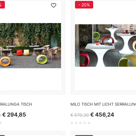
%
- 20%
RRALUNGA TISCH
MILO TISCH MIT LICHT SERRALU
€ 294,85
€ 456,24
6
€ 570,30