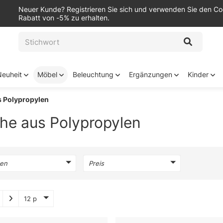
Neuer Kunde? Registrieren Sie sich und verwenden Sie den C
Rabatt von -5% zu erhalten.
Neuheit
Möbel
Beleuchtung
Ergänzungen
Kinder
s Polypropylen
he aus Polypropylen
en
Preis
12 p