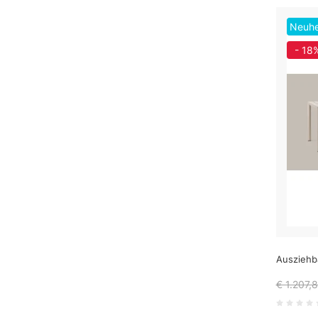
Neuhe
- 18
Ausziehb
€ 1.207,