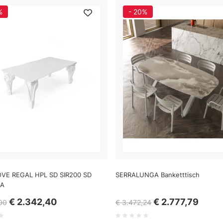
%
- 20%
OVE REGAL HPL SD SIR200 SD
SERRALUNGA Banketttisch
IA
€ 2.342,40
€ 2.777,79
00
€ 3.472,24