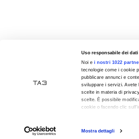
Uso responsabile dei dati
Noi e
i nostri 1022 partne
Akzeptierte Zahlungen
tecnologie come i cookie p
pubblicare annunci e conten
sviluppare i servizi. Avete l
scelte in materia di privacy
scelte. È possibile modifi
cookie o facendo clic sull'i
Tecno Arredo 3
- P. IVA: 03835470406 - Handelsreg
Con il tuo consenso, vor
Ecommerce
by Daisuke
raccogliere informa
Mostra dettagli
Identificare il tuo 