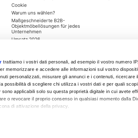
Cookie
Warum uns wählen?
Maßgeschneiderte B2B-
Objektmöbellösungen für jedes
Unternehmen
Umsatz 2026
r
trattiamo i vostri dati personali, ad esempio il vostro numero IP
er memorizzare e accedere alle informazioni sul vostro dispositiv
uti personalizzati, misurare gli annunci e i contenuti, ricercare i
a possibilità di scegliere chi utilizza i vostri dati e per quali scop
 sono applicabili solo su questa proprietà digitale in cui avete eff
care o revocare il proprio consenso in qualsiasi momento dalla Di
cona di attivazione della privacy.
ister von Forlì Cesena Nr. 03835470406 - 318557 - Stammkapital 1
remmo anche:
zioni sulla tua posizione geografica, con un'approssimazione di
dispositivo, scansionandolo attivamente alla ricerca di caratteristi