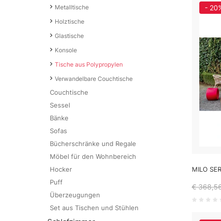
Metalltische
- 20
Holztische
Glastische
Konsole
Tische aus Polypropylen
Verwandelbare Couchtische
Couchtische
Sessel
Bänke
Sofas
Bücherschränke und Regale
Möbel für den Wohnbereich
Hocker
MILO SE
Puff
€ 368,5
Überzeugungen
Set aus Tischen und Stühlen