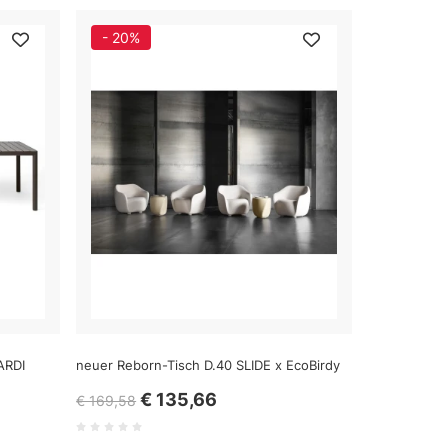
- 20%
ARDI
neuer Reborn-Tisch D.40 SLIDE x EcoBirdy
€ 135,66
€ 169,58