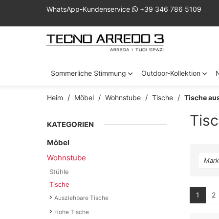
WhatsApp-Kundenservice
+39 346 786 5109
Sommerliche Stimmung
Outdoor-Kollektion
Heim
Möbel
Wohnstube
Tische
Tische au
Tisc
KATEGORIEN
Möbel
Wohnstube
Mark
Stühle
Tische
1
2
Ausziehbare Tische
Hohe Tische