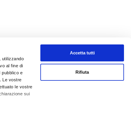
Accetta tutti
, utilizzando
o al fine di
Rifiuta
l pubblico e
i. Le vostre
ettuato le vostre
chiarazione sui
0.000,00 € -
Impressum
 qualche metro,
che specifiche