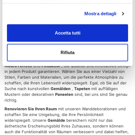
privacy sono applicabili solo su questa proprietà digitale
Entdecken Sie unsere umfangreiche Kollektion an
in cui avete effettuato le vostre scelte. È possibile
Wanddekorationen
und verwandeln Sie die Räume Ihres
Mostra dettagli
modificare o revocare il proprio consenso in qualsiasi
Zuhauses mit Stil und Persönlichkeit. Von Kunstwerken bis hin zu
modernen Ergänzungen finden Sie eine Vielzahl von Optionen,
momento dalla Dichiarazione sui cookie o facendo clic
darunter
Gemälde
,
Tapeten
und
Paneele
, um Ihren Wänden eine
sull'icona di attivazione della privacy.
Accetta tutti
einzigartige und auffällige Note zu verleihen und Räume zu
schaffen, die Ihre Geschichte erzählen und Ihren persönlichen
Con il tuo consenso, vorremmo anche:
Geschmack widerspiegeln.
Rifiuta
raccogliere informazioni sulla tua posizione
Unsere Auswahl umfasst Stücke renommierter Marken wie
La
Forma
,
Adriani & Rossi
,
Arti & Mestieri
,
Incantesimo Design
,
geografica, con un'approssimazione di qualche
Mauro Ferretti
und
Pintdecor
, die Qualität und innovatives Design
metro,
in jedem Produkt garantieren. Wählen Sie aus einer Vielzahl von
Identificare il tuo dispositivo, scansionandolo
Stilen, Farben und Materialien, um die perfekte Atmosphäre zu
attivamente alla ricerca di caratteristiche specifiche
schaffen, die Ihren Lebensstil widerspiegelt. Egal, ob Sie auf der
Suche nach kunstvollen
Gemälden
,
Tapeten
mit auffälligen
(impronte digitali).
Mustern oder dekorativen
Paneelen
sind, bei uns sind Sie genau
Approfondisci come vengono elaborati i tuoi dati personali
richtig.
e imposta le tue preferenze nella
sezione dettagli
. Puoi
Renovieren Sie Ihren Raum
mit unseren Wanddekorationen und
modificare o ritirare il tuo consenso in qualsiasi momento
schaffen Sie eine Umgebung, die Ihre Persönlichkeit
dalla Dichiarazione sui cookie.
widerspiegelt. Unsere
Gemälde
bereichern nicht nur das
ästhetische Erscheinungsbild Ihres Zuhauses, sondern können
auch die Funktionalität von Räumen verbessern und dabei helfen,
Utilizziamo i cookie per personalizzare contenuti ed