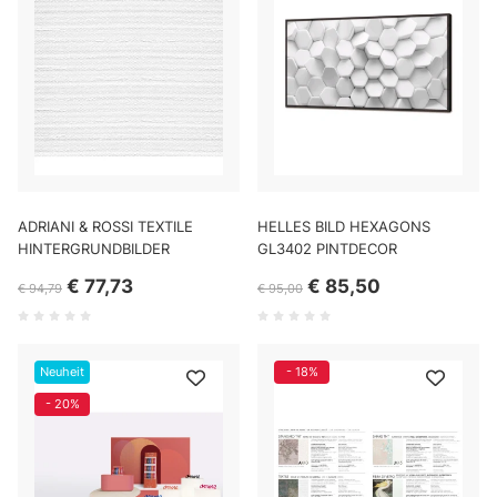
ADRIANI & ROSSI TEXTILE
HELLES BILD HEXAGONS
HINTERGRUNDBILDER
GL3402 PINTDECOR
€ 77,73
€ 85,50
€ 94,79
€ 95,00
Neuheit
- 18%
- 20%