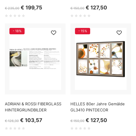
€ 199,75
€ 127,50
€ 235,00
€ 150,00
- 18%
- 15%
ADRIANI & ROSSI FIBERGLASS
HELLES 80er Jahre Gemälde
HINTERGRUNDBILDER
GL3410 PINTDECOR
€ 103,57
€ 127,50
€ 126,30
€ 150,00