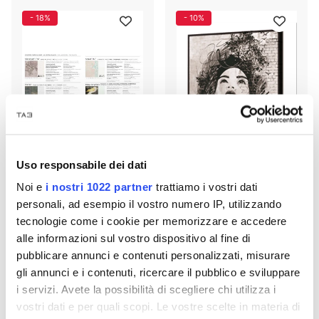
- 18%
- 10%
Uso responsabile dei dati
Noi e
i nostri 1022 partner
trattiamo i vostri dati
ADRIANI & ROSSI
LEUCHTENDER Rahmen
SILBERWANDPAPIER
GESICHTSTRECKEN GL3412
personali, ad esempio il vostro numero IP, utilizzando
PINTDECOR
tecnologie come i cookie per memorizzare e accedere
alle informazioni sul vostro dispositivo al fine di
€ 146,74
€ 81,00
€ 178,95
€ 90,00
pubblicare annunci e contenuti personalizzati, misurare
gli annunci e i contenuti, ricercare il pubblico e sviluppare
1
2
i servizi. Avete la possibilità di scegliere chi utilizza i
12 p
vostri dati e per quali scopi. Le vostre scelte in materia di