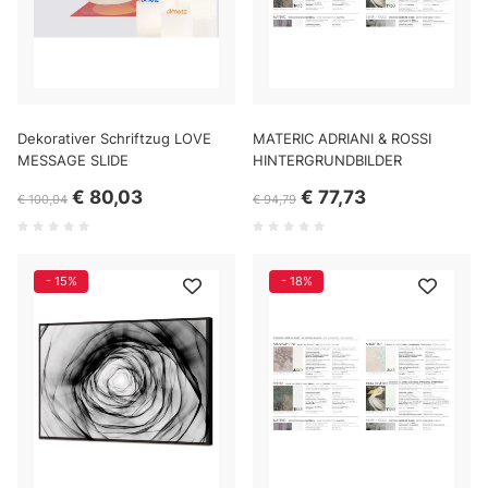
Dekorativer Schriftzug LOVE
MATERIC ADRIANI & ROSSI
MESSAGE SLIDE
HINTERGRUNDBILDER
€ 80,03
€ 77,73
€ 100,04
€ 94,79
- 15%
- 18%