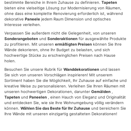
bestimmte Bereiche in Ihrem Zuhause zu definieren.
Tapeten
annunci, per fornire funzionalità dei social media e per
bieten eine vielseitige Lösung zur Modernisierung von Räumen,
analizzare il nostro traffico. Condividiamo inoltre
ohne dass eine komplette Renovierung erforderlich ist, während
dekorative
Paneele
jedem Raum Dimension und optisches
informazioni sul modo in cui utilizza il nostro sito con i
Interesse verleihen.
nostri partner che si occupano di analisi dei dati web,
Verpassen Sie außerdem nicht die Gelegenheit, von unseren
pubblicità e social media, i quali potrebbero combinarle
Sonderangeboten
und
Sonderaktionen
für ausgewählte Produkte
con altre informazioni che ha fornito loro o che hanno
zu profitieren. Mit unseren
ermäßigten Preisen
können Sie Ihre
raccolto dal suo utilizzo dei loro servizi.
Wände dekorieren, ohne Ihr Budget zu belasten, und sich
hochwertige Stücke zu erschwinglichen Preisen nach Hause
holen.
Besuchen Sie unsere Rubrik für
Wanddekorationen
und lassen
Sie sich von unseren Vorschlägen inspirieren! Mit unserem
Sortiment haben Sie die Möglichkeit, Ihr Zuhause auf einfache und
kreative Weise zu personalisieren. Verleihen Sie Ihren Räumen mit
unseren hochwertigen Dekorationen, darunter
Gemälden
,
Tapeten
und
Paneelen
, einen Hauch von Eleganz und Originalität
und entdecken Sie, wie sie Ihre Wohnumgebung völlig verändern
können.
Wählen Sie das Beste für Ihr Zuhause
und bereichern Sie
Ihre Wände mit unseren einzigartig gestalteten Dekorationen!