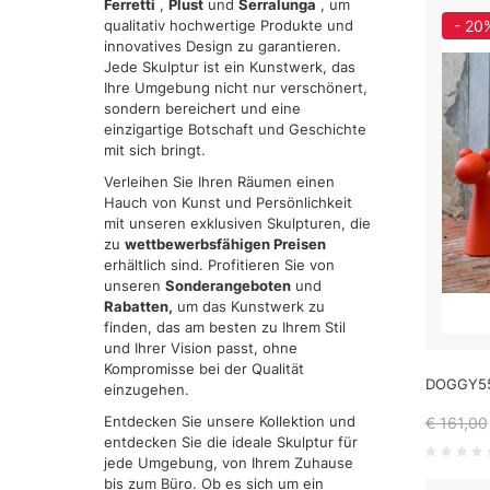
Ferretti
,
Plust
und
Serralunga
, um
qualitativ hochwertige Produkte und
- 20
innovatives Design zu garantieren.
Jede Skulptur ist ein Kunstwerk, das
Ihre Umgebung nicht nur verschönert,
sondern bereichert und eine
einzigartige Botschaft und Geschichte
mit sich bringt.
Verleihen Sie Ihren Räumen einen
Hauch von Kunst und Persönlichkeit
mit unseren exklusiven Skulpturen, die
zu
wettbewerbsfähigen Preisen
erhältlich sind. Profitieren Sie von
unseren
Sonderangeboten
und
Rabatten,
um das Kunstwerk zu
finden, das am besten zu Ihrem Stil
und Ihrer Vision passt, ohne
Kompromisse bei der Qualität
DOGGY55
einzugehen.
Entdecken Sie unsere Kollektion und
€ 161,00
entdecken Sie die ideale Skulptur für
jede Umgebung, von Ihrem Zuhause
bis zum Büro. Ob es sich um ein