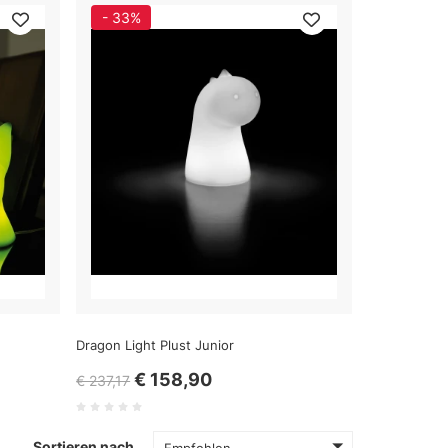
- 33%
Dragon Light Plust Junior
€ 158,90
€ 237,17
Sortieren nach
Empfohlen