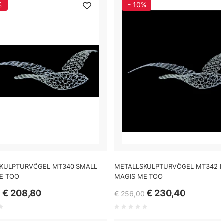
%
- 10%
KULPTURVÖGEL MT340 SMALL
METALLSKULPTURVÖGEL MT342 
E TOO
MAGIS ME TOO
€ 208,80
€ 230,40
0
€ 256,00