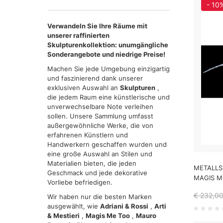
- 10
Verwandeln Sie Ihre Räume mit
unserer raffinierten
Skulpturenkollektion: unumgängliche
Sonderangebote und niedrige Preise!
Machen Sie jede Umgebung einzigartig
und faszinierend dank unserer
exklusiven Auswahl an
Skulpturen
,
die jedem Raum eine künstlerische und
unverwechselbare Note verleihen
sollen. Unsere Sammlung umfasst
außergewöhnliche Werke, die von
erfahrenen Künstlern und
Handwerkern geschaffen wurden und
eine große Auswahl an Stilen und
Materialien bieten, die jeden
METALLS
Geschmack und jede dekorative
MAGIS M
Vorliebe befriedigen.
€ 232,0
Wir haben nur die besten Marken
ausgewählt, wie
Adriani & Rossi
,
Arti
& Mestieri
,
Magis Me Too
,
Mauro