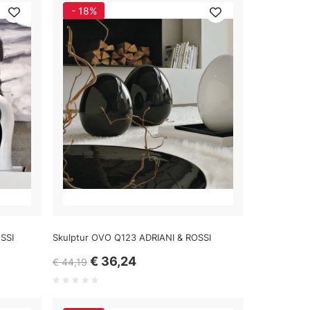
- 18%
SSI
Skulptur OVO Q123 ADRIANI & ROSSI
€ 36,24
€ 44,19