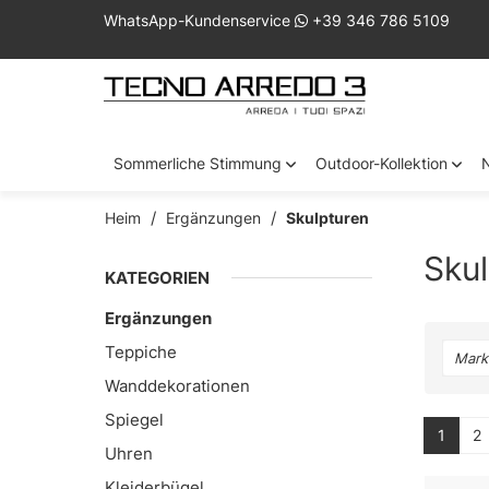
WhatsApp-Kundenservice
+39 346 786 5109
Sommerliche Stimmung
Outdoor-Kollektion
Heim
Ergänzungen
Skulpturen
Skul
KATEGORIEN
Ergänzungen
Teppiche
Mark
Wanddekorationen
Spiegel
1
2
Uhren
Kleiderbügel