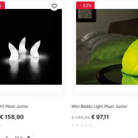
%
- 33%
ht Plust Junior
Mini Baddy Light Plust Junior
€ 158,90
€ 97,11
€ 144,94
12 p