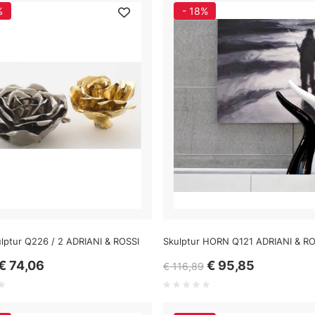
%
- 18%
lptur Q226 / 2 ADRIANI & ROSSI
Skulptur HORN Q121 ADRIANI & RO
€ 74,06
€ 95,85
€ 116,89