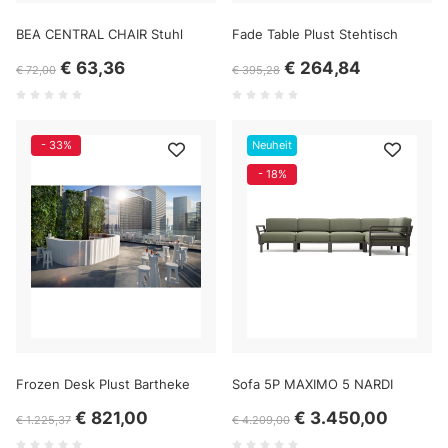
BEA CENTRAL CHAIR Stuhl
Fade Table Plust Stehtisch
€ 63,36
€ 264,84
€ 72,00
€ 395,28
- 33%
Neuheit
- 18%
Frozen Desk Plust Bartheke
Sofa 5P MAXIMO 5 NARDI
€ 821,00
€ 3.450,00
€ 1.225,37
€ 4.209,00