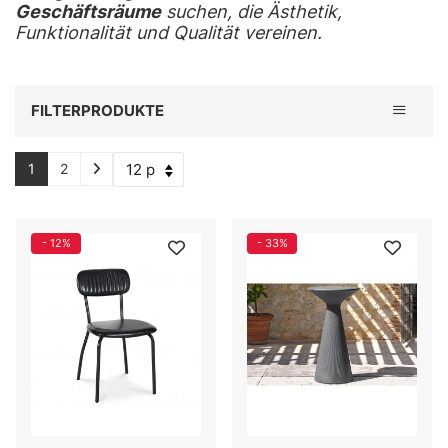
Geschäftsräume
suchen, die Ästhetik,
Funktionalität und Qualität vereinen.
Toggle 
FILTERPRODUKTE
1
2
- 12%
- 33%