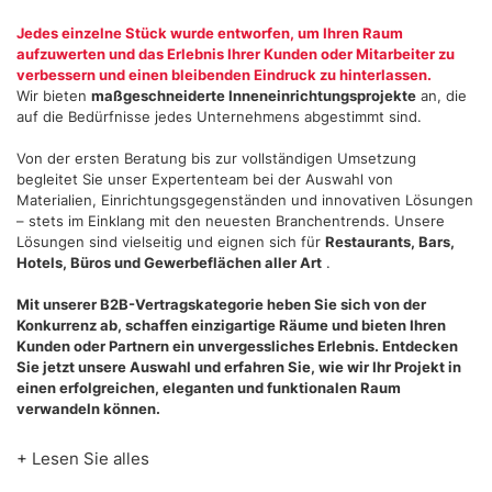
annunci, per fornire funzionalità dei social media e per
Jedes einzelne Stück wurde entworfen, um Ihren Raum
analizzare il nostro traffico. Condividiamo inoltre
aufzuwerten und das Erlebnis Ihrer Kunden oder Mitarbeiter zu
verbessern und einen bleibenden Eindruck zu hinterlassen.
informazioni sul modo in cui utilizza il nostro sito con i
Wir bieten
maßgeschneiderte Inneneinrichtungsprojekte
an, die
nostri partner che si occupano di analisi dei dati web,
auf die Bedürfnisse jedes Unternehmens abgestimmt sind.
pubblicità e social media, i quali potrebbero combinarle
con altre informazioni che ha fornito loro o che hanno
Von der ersten Beratung bis zur vollständigen Umsetzung
begleitet Sie unser Expertenteam bei der Auswahl von
raccolto dal suo utilizzo dei loro servizi.
Materialien, Einrichtungsgegenständen und innovativen Lösungen
– stets im Einklang mit den neuesten Branchentrends. Unsere
Lösungen sind vielseitig und eignen sich für
Restaurants, Bars,
Hotels, Büros und Gewerbeflächen aller Art
.
Mit unserer
B2B-Vertragskategorie
heben Sie sich von der
Konkurrenz ab, schaffen
einzigartige Räume
und bieten Ihren
Kunden oder Partnern ein unvergessliches Erlebnis. Entdecken
Sie jetzt unsere Auswahl und erfahren Sie, wie wir Ihr Projekt in
einen erfolgreichen, eleganten und funktionalen Raum
verwandeln können.
+ Lesen Sie alles