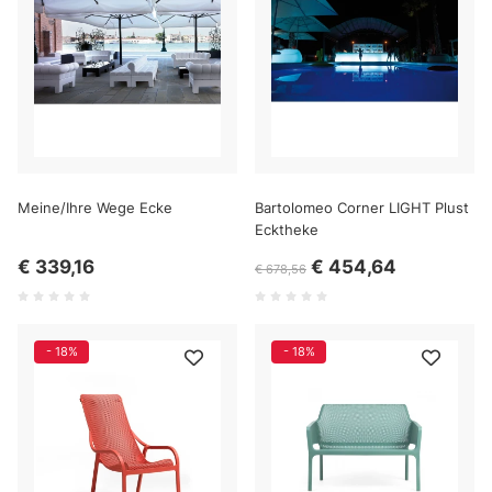
Meine/Ihre Wege Ecke
Bartolomeo Corner LIGHT Plust
Ecktheke
€ 339,16
€ 454,64
€ 678,56
- 18%
- 18%