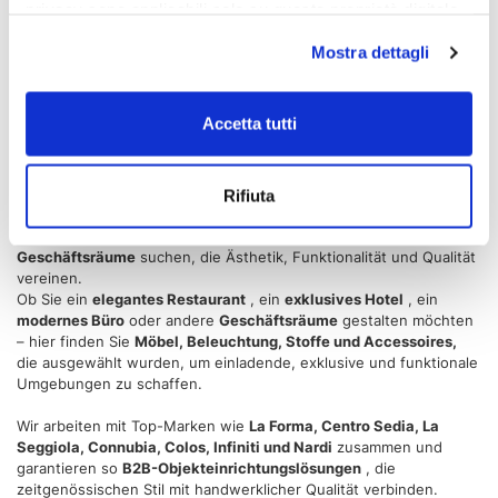
privacy sono applicabili solo su questa proprietà digitale
Bora Nardi Stuhl
Maximo runder Couchtisch von
in cui avete effettuato le vostre scelte. È possibile
NARDI
Mostra dettagli
modificare o revocare il proprio consenso in qualsiasi
€ 86,03
€ 139,06
€ 104,92
€ 169,58
momento dalla Dichiarazione sui cookie o facendo clic
sull'icona di attivazione della privacy.
Accetta tutti
1
2
Con il tuo consenso, vorremmo anche:
Rifiuta
raccogliere informazioni sulla tua posizione
Die Kategorie
Objektmöbel
ist der Bezugspunkt für alle, die
geografica, con un'approssimazione di qualche
Einrichtungs- und Gestaltungslösungen für Gewerbe- und
metro,
Geschäftsräume
suchen, die Ästhetik, Funktionalität und Qualität
vereinen.
Identificare il tuo dispositivo, scansionandolo
Ob Sie ein
elegantes Restaurant
, ein
exklusives Hotel
, ein
attivamente alla ricerca di caratteristiche specifiche
modernes Büro
oder andere
Geschäftsräume
gestalten möchten
(impronte digitali).
– hier finden Sie
Möbel, Beleuchtung, Stoffe und Accessoires,
die ausgewählt wurden, um einladende, exklusive und funktionale
Approfondisci come vengono elaborati i tuoi dati personali
Umgebungen zu schaffen.
e imposta le tue preferenze nella
sezione dettagli
. Puoi
modificare o ritirare il tuo consenso in qualsiasi momento
Wir arbeiten mit Top-Marken wie
La Forma, Centro Sedia, La
dalla Dichiarazione sui cookie.
Seggiola, Connubia, Colos, Infiniti und Nardi
zusammen und
garantieren so
B2B-Objekteinrichtungslösungen
, die
zeitgenössischen Stil mit handwerklicher Qualität verbinden.
Utilizziamo i cookie per personalizzare contenuti ed