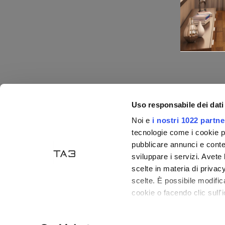
Uso responsabile dei dati
Noi e
i nostri 1022 partne
Akzeptierte Zahlungen
tecnologie come i cookie p
pubblicare annunci e conten
sviluppare i servizi. Avete l
scelte in materia di privacy
scelte. È possibile modifi
cookie o facendo clic sull'i
Con il tuo consenso, vor
Tecno Arredo 3
- P. IVA: 03835470406 - Handelsreg