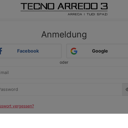
Anmeldung
Facebook
Google
oder
Email
Password
sswort vergessen?
anmelden