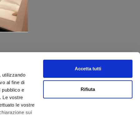
Accetta tutti
, utilizzando
o al fine di
Rifiuta
l pubblico e
i. Le vostre
ettuato le vostre
chiarazione sui
0.000,00 € -
Impressum