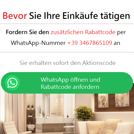
Neukunde?
Registrieren
Hilfe
Kategorien
Über uns
Sommerliche S
Impressum
Outdoor-Kollekt
Blog
Neuheit
Kontakte
Möbel
Brands
Beleuchtung
Versand und Zahlung
Ergänzungen
Feedback
Kinder