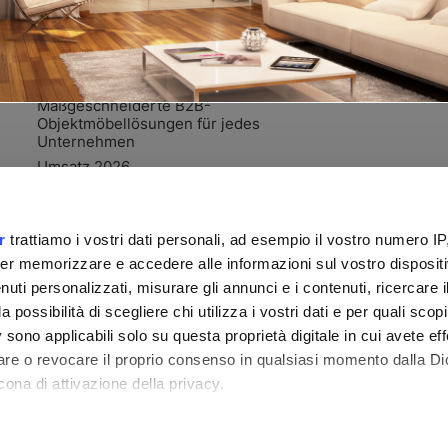
Privacy
Objektmöbel
Verkaufsbedingungen
Angebot
Cookie
Warum uns wählen?
Maßgeschneiderte B2B-
Objektmöbellösungen für jedes
Unternehmen
Umsatz 2026
r
trattiamo i vostri dati personali, ad esempio il vostro numero IP
er memorizzare e accedere alle informazioni sul vostro dispositiv
uti personalizzati, misurare gli annunci e i contenuti, ricercare i
a possibilità di scegliere chi utilizza i vostri dati e per quali scop
 sono applicabili solo su questa proprietà digitale in cui avete eff
care o revocare il proprio consenso in qualsiasi momento dalla Di
cona di attivazione della privacy.
remmo anche:
ister von Forlì Cesena Nr. 03835470406 - 318557 - Stammkapital 1