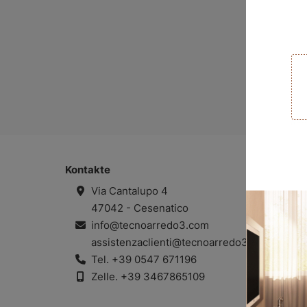
Kontakte
Via Cantalupo 4
47042 - Cesenatico
info@tecnoarredo3.com
assistenzaclienti@tecnoarredo3.com
Tel.
+39 0547 671196
Zelle.
+39 3467865109