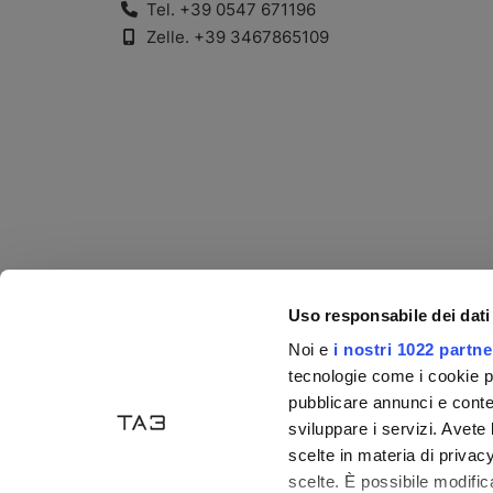
Tel.
+39 0547 671196
Zelle.
+39 3467865109
Uso responsabile dei dati
Noi e
i nostri 1022 partne
Akzeptierte Zahlungen
tecnologie come i cookie p
pubblicare annunci e conten
sviluppare i servizi. Avete l
scelte in materia di privacy
scelte. È possibile modifi