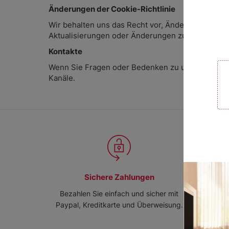
Änderungen der Cookie-Richtlinie
Wir behalten uns das Recht vor, Änderungen an di
Aktualisierungen oder Änderungen zu suchen. Das 
Kontakte
Wenn Sie Fragen oder Bedenken zu unserer Cookie-
Kanäle.
Sichere Zahlungen
Bezahlen Sie einfach und sicher mit
Wir wä
Paypal, Kreditkarte und Überweisung.
aus, u
u