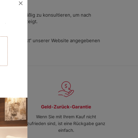
×
Seite regelmäßig zu konsultieren, um nach
tlinie angezeigt.
hnitt „
Kontakt
“ unserer Website angegebenen
ice
Geld-Zurück-Garantie
Wenn Sie mit Ihrem Kauf nicht
57
zufrieden sind, ist eine Rückgabe ganz
109
einfach.