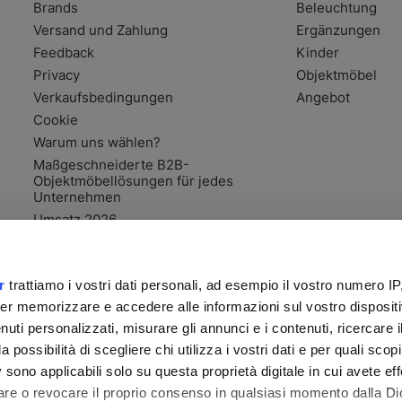
Brands
Beleuchtung
Versand und Zahlung
Ergänzungen
Feedback
Kinder
Privacy
Objektmöbel
Verkaufsbedingungen
Angebot
Cookie
Warum uns wählen?
Maßgeschneiderte B2B-
Objektmöbellösungen für jedes
Unternehmen
Umsatz 2026
r
trattiamo i vostri dati personali, ad esempio il vostro numero IP
er memorizzare e accedere alle informazioni sul vostro dispositiv
uti personalizzati, misurare gli annunci e i contenuti, ricercare i
a possibilità di scegliere chi utilizza i vostri dati e per quali scop
 sono applicabili solo su questa proprietà digitale in cui avete eff
care o revocare il proprio consenso in qualsiasi momento dalla Di