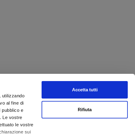
Accetta tutti
, utilizzando
o al fine di
Rifiuta
l pubblico e
i. Le vostre
ettuato le vostre
chiarazione sui