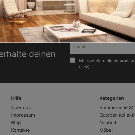
info@tecnoarredo3.co
erhalte deinen
Ich akzeptiere die Verarbei
(
Link
)
Hilfe
Kategorien
Über uns
Sommerliche S
Impressum
Outdoor-Kollekt
Blog
Neuheit
Kontakte
Möbel