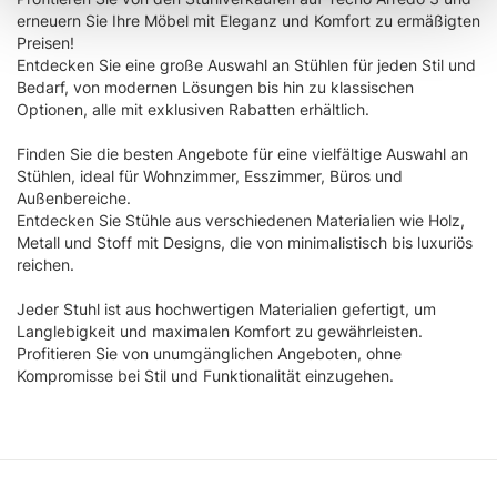
Identificare il tuo dispositivo, scansionandolo
erneuern Sie Ihre Möbel mit Eleganz und Komfort zu ermäßigten
attivamente alla ricerca di caratteristiche specifiche
Preisen!
(impronte digitali).
Entdecken Sie eine große Auswahl an Stühlen für jeden Stil und
Approfondisci come vengono elaborati i tuoi dati personali
Bedarf, von modernen Lösungen bis hin zu klassischen
Optionen, alle mit exklusiven Rabatten erhältlich.
e imposta le tue preferenze nella
sezione dettagli
. Puoi
modificare o ritirare il tuo consenso in qualsiasi momento
Finden Sie die besten Angebote für eine vielfältige Auswahl an
dalla Dichiarazione sui cookie.
Stühlen, ideal für Wohnzimmer, Esszimmer, Büros und
Außenbereiche.
Utilizziamo i cookie per personalizzare contenuti ed
Entdecken Sie Stühle aus verschiedenen Materialien wie Holz,
Metall und Stoff mit Designs, die von minimalistisch bis luxuriös
annunci, per fornire funzionalità dei social media e per
reichen.
analizzare il nostro traffico. Condividiamo inoltre
informazioni sul modo in cui utilizza il nostro sito con i
Jeder Stuhl ist aus hochwertigen Materialien gefertigt, um
nostri partner che si occupano di analisi dei dati web,
Langlebigkeit und maximalen Komfort zu gewährleisten.
pubblicità e social media, i quali potrebbero combinarle
Profitieren Sie von unumgänglichen Angeboten, ohne
Kompromisse bei Stil und Funktionalität einzugehen.
con altre informazioni che ha fornito loro o che hanno
raccolto dal suo utilizzo dei loro servizi.