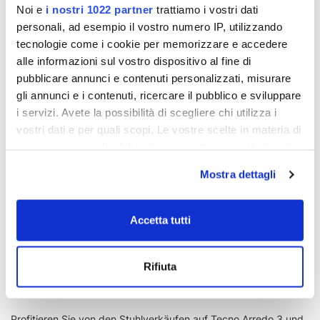
- 23%
- 23%
Noi e
i nostri 1022 partner
trattiamo i vostri dati
personali, ad esempio il vostro numero IP, utilizzando
tecnologie come i cookie per memorizzare e accedere
alle informazioni sul vostro dispositivo al fine di
pubblicare annunci e contenuti personalizzati, misurare
gli annunci e i contenuti, ricercare il pubblico e sviluppare
i servizi. Avete la possibilità di scegliere chi utilizza i
vostri dati e per quali scopi. Le vostre scelte in materia di
privacy sono applicabili solo su questa proprietà digitale
in cui avete effettuato le vostre scelte. È possibile
Mostra dettagli
Nina-Stuhl aus Massivholz mit
Stapelbarer Stuhl Tuccia aus
modificare o revocare il proprio consenso in qualsiasi
schwarzer Lackierung
Aluminium und beigem und
momento dalla Dichiarazione sui cookie o facendo clic
grünem synthetischem Rattan
sull'icona di attivazione della privacy.
Accetta tutti
€ 195,02
€ 155,56
€ 253,27
€ 202,03
Con il tuo consenso, vorremmo anche:
Rifiuta
raccogliere informazioni sulla tua posizione
1
2
12 p
geografica, con un'approssimazione di qualche
metro,
Profitieren Sie von den Stuhlverkäufen auf Tecno Arredo 3 und