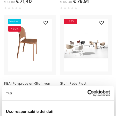
€ 71,40
€ 78,91
€ 84,00
€ 102,48
Neuheit
- 33%
- 30%
KEAI Polypropylen-Stuhl von
Stuhl Fade Plust
Ingenia Casa
€ 77,71
€ 175,68
€ 111,02
€ 262,20
Uso responsabile dei dati