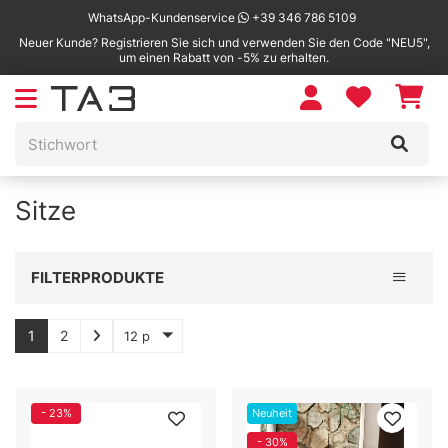
WhatsApp-Kundenservice
+39 346 786 5109
Neuer Kunde? Registrieren Sie sich und verwenden Sie den Code "NEU5",
um einen Rabatt von -5% zu erhalten.
Sitze
Toggle 
FILTERPRODUKTE
1
2
12 p
- 23%
Neuheit
- 30%