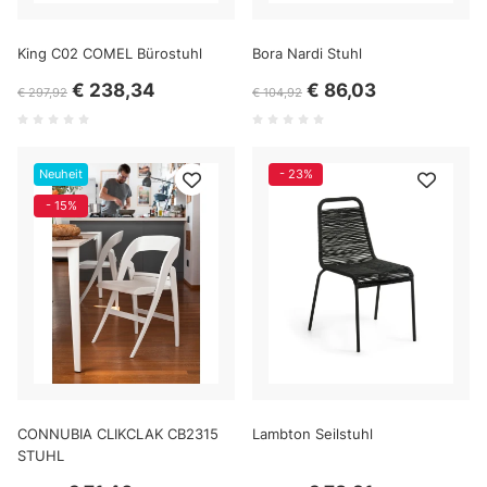
King C02 COMEL Bürostuhl
Bora Nardi Stuhl
€ 238,34
€ 86,03
€ 297,92
€ 104,92
Neuheit
- 23%
- 15%
CONNUBIA CLIKCLAK CB2315
Lambton Seilstuhl
STUHL