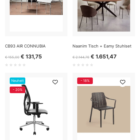
CB93 AIR CONNUBIA
Naanim Tisch + Eamy Stuhlset
€ 131,75
€ 1.651,47
€ 155,00
€ 2.144,76
Neuheit
- 18%
- 20%